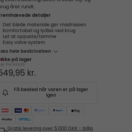
g ekstra isolering, ideelt til koldt vejr og
brug året rundt.
Fremhævede detaljer
Det bløde materiale gør madrassen
komfortabel og lydløs ved brug
Let at oppuste/tømme
Easy valve system
Læs hele beskrivelsen
Ikke på lager
ejl. Pris
649,95
549,95 kr.
Få besked når varen er på lager
igen
Gratis levering over 5.000 DKK - billig