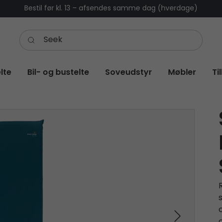
Bestil før kl. 13 – afsendes samme dag (hverdage)
lte
Bil- og bustelte
Soveudstyr
Møbler
Ti