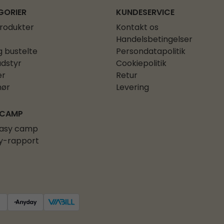
GORIER
KUNDESERVICE
produkter
Kontakt os
Handelsbetingelser
g bustelte
Persondatapolitik
dstyr
Cookiepolitik
er
Retur
hør
Levering
 CAMP
asy camp
y-rapport