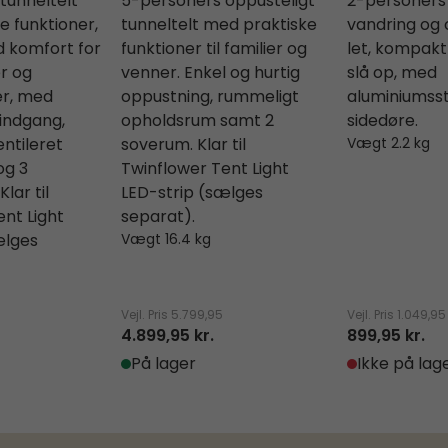
tunneltelt
5-personers oppusteligt
2-personers t
e funktioner,
tunneltelt med praktiske
vandring og 
d komfort for
funktioner til familier og
let, kompakt 
er og
venner. Enkel og hurtig
slå op, med
r, med
oppustning, rummeligt
aluminiumss
indgang,
opholdsrum samt 2
sidedøre.
entileret
soverum. Klar til
Vægt 2.2 kg
og 3
Twinflower Tent Light
lar til
LED-strip (sælges
nt Light
separat).
ælges
Vægt 16.4 kg
Vejl. Pris
5.799,95
Vejl. Pris
1.049,95
4.899,95 kr.
899,95 kr.
På lager
Ikke på lag