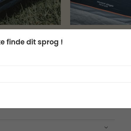
e finde dit sprog !
et luksuriøs selvoppusteligt liggeunderlag. Med
å hele 10 cm sikrer dette underlag en
tangulære form og det bløde polyestermateriale
asy Valve System sikrer hurtig oppustning og