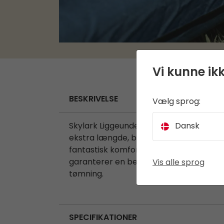
Vi kunne ikk
BESKRIVELSE
Vælg sprog:
Dansk
Skylark Liggeunderlag Single 10.0 cm er 
ekstra længde, bredde og en tykkelse p
fantastisk komfort. Den klassiske rek
garanterer en behagelig, støjfri nat. E
Vis alle sprog
tømning.
SPECIFIKATIONER