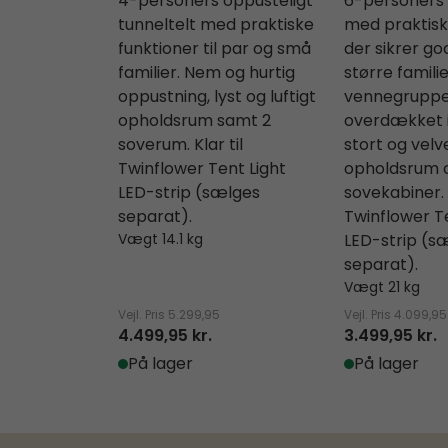
4-personers oppusteligt
6-personers 
tunneltelt med praktiske
med praktisk
funktioner til par og små
der sikrer go
familier. Nem og hurtig
større famili
oppustning, lyst og luftigt
vennegruppe
opholdsrum samt 2
overdækket 
soverum. Klar til
stort og velv
Twinflower Tent Light
opholdsrum 
LED-strip (sælges
sovekabiner. K
separat).
Twinflower Te
Vægt 14.1 kg
LED-strip (s
separat).
Vægt 21 kg
Vejl. Pris
5.299,95
Vejl. Pris
4.099,95
4.499,95 kr.
3.499,95 kr.
På lager
På lager