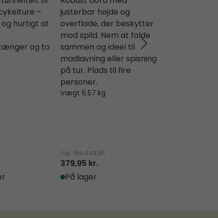
unneltelt til
Robust bord med
6-personers
cykelture –
justerbar højde og
tunneltelt m
og hurtigt at
overflade, der beskytter
funktioner ti
mod spild. Nem at folde
familier og 
tænger og to
sammen og ideel til
Enkel og hur
madlavning eller spisning
opsætning. 
på tur. Plads til fire
rummeligt 
personer.
samt 3 sover
Vægt 6.57 kg
Twinflower T
LED-strip (
separat).
Vægt 20.3 kg
Vejl. Pris
449,95
Vejl. Pris
6.899,9
379,95 kr.
5.849,95 kr.
er
På lager
På lager