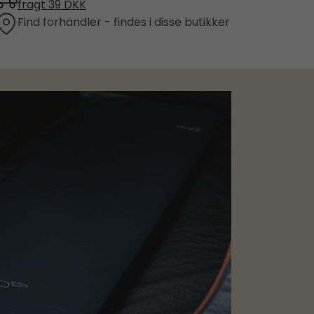
fragt 39 DKK
Find forhandler - findes i disse butikker