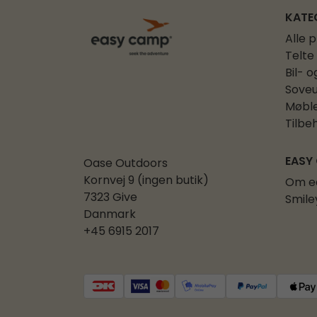
KATE
Alle 
Telte
Bil- o
Soveu
Møbl
Tilbe
EASY
Oase Outdoors
Kornvej 9 (ingen butik)
Om e
7323 Give
Smile
Danmark
+45 6915 2017