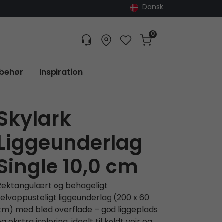
Dansk
0
Customer service
Find dealer
Favorites
Cart
Tracking
lbehør
Inspiration
Skylark
Liggeunderlag
Single 10,0 cm
Rektangulært og behageligt
selvoppusteligt liggeunderlag (200 x 60
cm) med blød overflade – god liggeplads