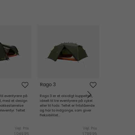
Rago 3
Pasvik 4
Rago 3
Pasvik 4
 til eventyrere på
Rago 3 er et alsidigt kuppeltelt,
Pasvik 4 er desig
l, med et design
ideelt til tre eventyrere på cykel
eventyrere, med 
akkestørrelse
eller til fods. Teltet er fritstående
adgang via båd
leventyr. Teltet
og har to indgange, som giver
frontdør. Det f
fleksibilitet...
indgangsparti er
madlavning og o
Vejl. Pris
Vejl. Pris
1.049,95
1.799,95