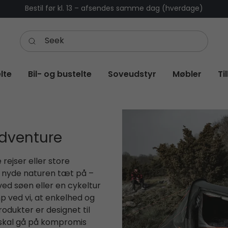
Bestil før kl. 13 – afsendes samme dag (hverdage)
lte
Bil- og bustelte
Soveudstyr
Møbler
Ti
adventure
rejser eller store
 nyde naturen tæt på –
ed søen eller en cykeltur
p ved vi, at enkelhed og
produkter er designet til
 skal gå på kompromis