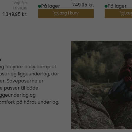
Vejl. Pris
749,95 kr.
På lager
På lager
1.599,95
Læg i kurv
Læg
1.349,95 kr.
r
ng tilbyder easy camp et
ser og liggeunderlag, der
ter. Soveposerne er
de passer til både
iggeunderlag og
omfort på hårdt underlag.