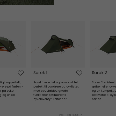
Sarek 1
Sarek 2
Sarek 1
Sarek 2
igt kuppeltelt,
Sarek 1 er et let og kompakt telt,
Sarek 2 er ideelt
tyrere på farten –
perfekt til vandrere og cyklister,
gåben eller cyke
er på cykel –
med specialdesignede
og en kompakt p
g og enkel
funktioner optimeret til
optimeret til cyke
cykeleventyr. Teltet har...
har en...
Vejl. Pris
899,95