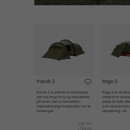
Pasvik 3
Rago 2
Pasvik 3
Rago 2
Pasvik 3 er perfekt til eventyrere,
Rago 2 er et alsid
der har brug for ly og fleksibilitet
ideelt til to even
på turen. Det er fremstillet i
enten til fods ell
vejrbestandige materialer, har et
som ønsker hurti
forlænget...
opsætning i et...
Vejl. Pris
1.799,95