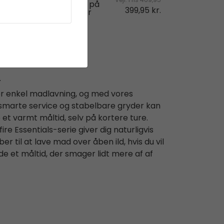
Vejl. Pris
449,95
Vejl. Pris
469,95
Ikke på
Ikke på
379,95 kr.
399,95 kr.
lager
lager
r
r enkel madlavning, og med vores
marte service og stabelbare gryder kan
et varmt måltid, selv på kortere ture.
e Essentials-serie giver dig naturligvis
r til at lave mad over åben ild, hvis du vil
e et måltid, der smager lidt mere af af