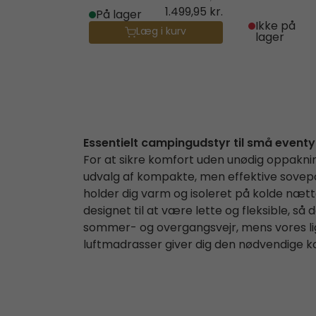
1.499,95 kr.
På lager
Ikke på
Læg i kurv
lager
Essentielt campingudstyr til små eventy
For at sikre komfort uden unødig oppakni
udvalg af kompakte, men effektive sovepo
holder dig varm og isoleret på kolde næt
designet til at være lette og fleksible, så 
sommer- og overgangsvejr, mens vores l
luftmadrasser giver dig den nødvendige k