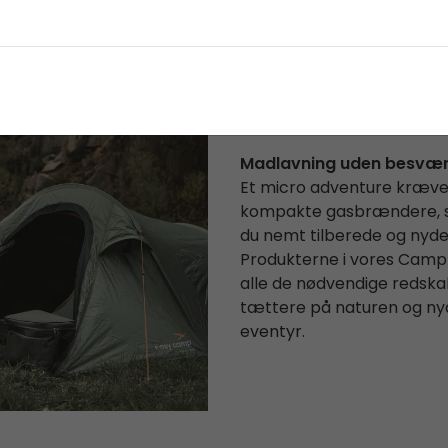
Vejl. Pris
649,95
Vejl. Pris
619,95
Ikke på
Ikke på
549,95 kr.
524,95 kr.
lager
lager
Madlavning uden besvæ
Et micro adventure kræve
kompakte gasbrændere, s
du nemt tilberede og nyde 
Produkterne i vores Campfir
alle de nødvendige redskabe
tættere på naturen og nyd
eventyr.