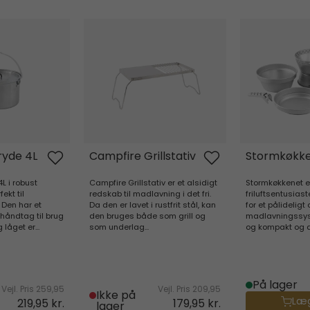
yde 4L
Campfire Grillstativ
Stormkøkke
ryde 4L
Campfire Grillstativ
Stormkøkk
L i robust
Campfire Grillstativ er et alsidigt
Stormkøkkenet er 
fekt til
redskab til madlavning i det fri.
friluftsentusiast
 Den har et
Da den er lavet i rustfrit stål, kan
for et pålideligt
håndtag til brug
den bruges både som grill og
madlavningssyst
 låget er...
som underlag...
og kompakt og de
På lager
Vejl. Pris
259,95
Vejl. Pris
209,95
Ikke på
Læg
219,95 kr.
179,95 kr.
lager