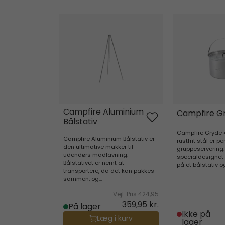
Campfire Aluminium Bålstativ
Campfire Gr
Campfire Aluminium
Campfire G
Bålstativ
Campfire Gryde 4
Campfire Aluminium Bålstativ er
rustfrit stål er per
den ultimative makker til
gruppeservering.
udendørs madlavning.
specialdesignet 
Bålstativet er nemt at
på et bålstativ og
transportere, da det kan pakkes
sammen, og...
Vejl. Pris
424,95
359,95 kr.
På lager
Ikke på
Læg i kurv
lager