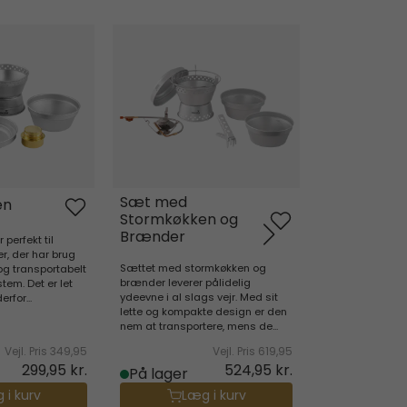
n
Sæt med Stormkøkken og Brænder
Moss 2 kog
Sæt med
en
Moss 2 ko
Stormkøkken og
Brænder
perfekt til
Moss 2 Cook Set 
er, der har brug
eventyrere, der 
Sættet med stormkøkken og
 og transportabelt
kompakt madlav
brænder leverer pålidelig
em. Det er let
personer. Med M
ydeevne i al slags vejr. Med sit
rfor...
stick-bunden, l
lette og kompakte design er den
og...
nem at transportere, mens de...
Vejl. Pris
349,95
Vejl. Pris
619,95
299,95 kr.
524,95 kr.
På lager
Ikke på
 i kurv
Læg i kurv
lager