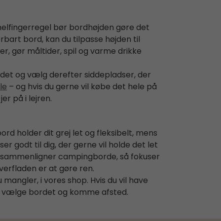
lfingerregel bør bordhøjden gøre det
bart bord, kan du tilpasse højden til
per, gør måltider, spil og varme drikke
et og vælg derefter siddepladser, der
le
– og hvis du gerne vil købe det hele på
r på i lejren.
ord holder dit grej let og fleksibelt, mens
 godt til dig, der gerne vil holde det let
 du sammenligner campingborde, så fokuser
erfladen er at gøre ren.
 mangler, i vores shop. Hvis du vil have
 at vælge bordet og komme afsted.