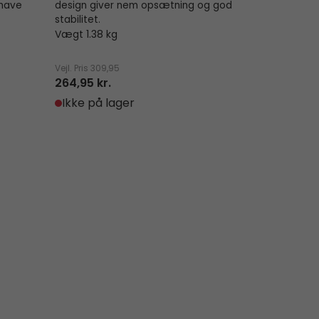
 have
design giver nem opsætning og god
stabilitet.
Vægt 1.38 kg
Vejl. Pris
309,95
264,95 kr.
Ikke på lager