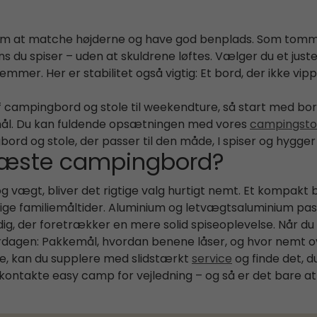
m at matche højderne og have god benplads. Som tomme
s du spiser – uden at skuldrene løftes. Vælger du et juster
emmer. Her er stabilitet også vigtig: Et bord, der ikke vip
campingbord og stole til weekendture, så start med bord
emål. Du kan fuldende opsætningen med vores
campingsto
rd og stole, der passer til den måde, I spiser og hygger je
t næste campingbord?
og vægt, bliver det rigtige valg hurtigt nemt. Et kompakt b
lige familiemåltider. Aluminium og letvægtsaluminium passer
 dig, der foretrækker en mere solid spiseoplevelse. Når
erdagen: Pakkemål, hvordan benene låser, og hvor nemt ov
rne, kan du supplere med slidstærkt
service
og finde det, du
t kontakte easy camp for vejledning – og så er det bare