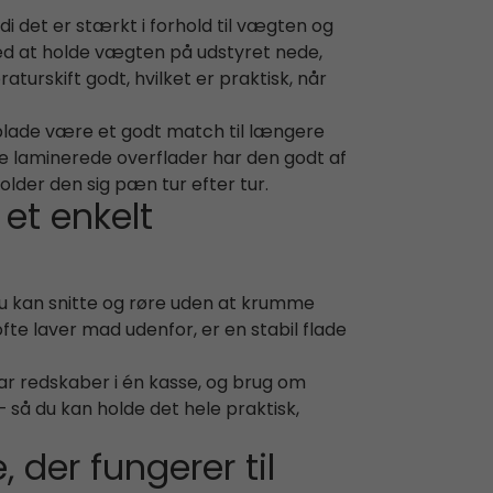
i det er stærkt i forhold til vægten og
med at holde vægten på udstyret nede,
aturskift godt, hvilket er praktisk, når
dplade være et godt match til længere
lle laminerede overflader har den godt af
lder den sig pæn tur efter tur.
et enkelt
du kan snitte og røre uden at krumme
ofte laver mad udenfor, er en stabil flade
ar redskaber i én kasse, og brug om
 så du kan holde det hele praktisk,
der fungerer til