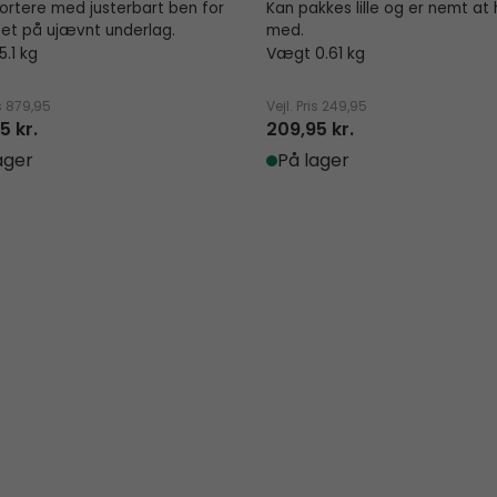
ortere med justerbart ben for
Kan pakkes lille og er nemt at
itet på ujævnt underlag.
med.
.1 kg
Vægt 0.61 kg
s
879,95
Vejl. Pris
249,95
5 kr.
209,95 kr.
ager
På lager