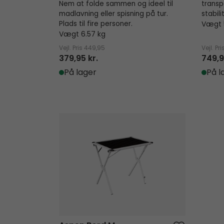
Nem at folde sammen og ideel til
transp
madlavning eller spisning på tur.
stabil
Plads til fire personer.
Vægt 5
Vægt 6.57 kg
Vejl. Pris
449,95
Vejl. Pri
379,95 kr.
749,9
På lager
På l
Aspen Bord M