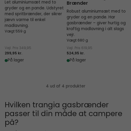
Let aluminiumsæt med to
Brænder
gryder og en pande. Udstyret
Robust aluminiumsæt med to
med spritbrænder, der sikrer
gryder og en pande. Har
jævn varme til enkel
gasbrænder – giver hurtig og
madlavning.
kraftig madlavning i alt slags
Vægt 559 g
vejr.
Vægt 680 g
Vejl. Pris
349,95
Vejl. Pris
619,95
299,95 kr.
524,95 kr.
På lager
På lager
4 ud af 4 produkter
Hvilken trangia gasbrænder
passer til din måde at campere
på?