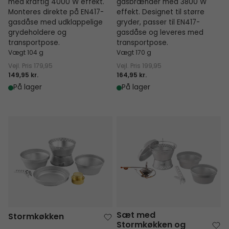
med kraftig 4000 W effekt.
gasbrænder med 3800 W
Monteres direkte på EN417-
effekt. Designet til større
gasdåse med udklappelige
gryder, passer til EN417-
grydeholdere og
gasdåse og leveres med
transportpose.
transportpose.
Vægt 104 g
Vægt 170 g
Vejl. Pris
179,95
Vejl. Pris
199,95
149,95 kr.
164,95 kr.
På lager
På lager
Stormkøkken
Sæt med Stormkøkken og Bræn
Sæt med
Stormkøkken
Stormkøkken og