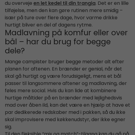
du overveje
en let kedel til din trangia
. Det er en lille
tilføjelse, men den kan gøre rutinen mere smidig –
især på ture over flere dage, hvor varme drikke
hurtigt bliver en del af dagens rytme.
Madlavning på komfur eller over
bål – har du brug for begge
dele?
Mange campister bruger begge metoder alt efter
planen for aftenen. En brænder er genial, når det
skal gå hurtigt og være forudsigeligt, mens et bål
passer til langsommere aftener og madlavning, der
føles mere social. Hvis du kan lide at kombinere
hurtige måltider på en brænder med lejlighedsvis
mad over åben ild, kan det være en hjælp at have et
par dedikerede redskaber med i pakken, så du ikke
skal improvisere med køkkenudstyr, der ikke egner
sig.
Til den fleksible “mix og match”-tilgang kan du gå på