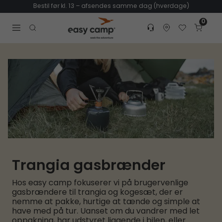
Bestil før kl. 13 – afsendes samme dag (hverdage)
0
Customer service
Find dealer
Favorites
Cart
Tr
Open search modal
Trangia gasbrænder
Hos easy camp fokuserer vi på brugervenlige
gasbrændere til trangia og kogesæt, der er
nemme at pakke, hurtige at tænde og simple at
have med på tur. Uanset om du vandrer med let
oppakning, har udstyret liggende i bilen, eller