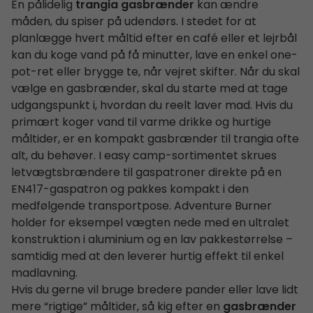
En pålidelig
trangia gasbrænder
kan ændre
måden, du spiser på udendørs. I stedet for at
planlægge hvert måltid efter en café eller et lejrbål
kan du koge vand på få minutter, lave en enkel one-
pot-ret eller brygge te, når vejret skifter. Når du skal
vælge en gasbrænder, skal du starte med at tage
udgangspunkt i, hvordan du reelt laver mad. Hvis du
primært koger vand til varme drikke og hurtige
måltider, er en kompakt gasbrænder til trangia ofte
alt, du behøver. I easy camp-sortimentet skrues
letvægtsbrændere til gaspatroner direkte på en
EN417-gaspatron og pakkes kompakt i den
medfølgende transportpose. Adventure Burner
holder for eksempel vægten nede med en ultralet
konstruktion i aluminium og en lav pakkestørrelse –
samtidig med at den leverer hurtig effekt til enkel
madlavning.
Hvis du gerne vil bruge bredere pander eller lave lidt
mere “rigtige” måltider, så kig efter en
gasbrænder