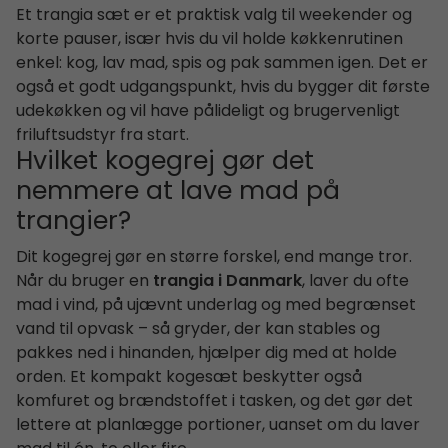
Et trangia sæt er et praktisk valg til weekender og
korte pauser, især hvis du vil holde køkkenrutinen
enkel: kog, lav mad, spis og pak sammen igen. Det er
også et godt udgangspunkt, hvis du bygger dit første
udekøkken og vil have pålideligt og brugervenligt
friluftsudstyr fra start.
Hvilket kogegrej gør det
nemmere at lave mad på
trangier?
Dit kogegrej gør en større forskel, end mange tror.
Når du bruger en
trangia i Danmark
, laver du ofte
mad i vind, på ujævnt underlag og med begrænset
vand til opvask – så gryder, der kan stables og
pakkes ned i hinanden, hjælper dig med at holde
orden. Et kompakt kogesæt beskytter også
komfuret og brændstoffet i tasken, og det gør det
lettere at planlægge portioner, uanset om du laver