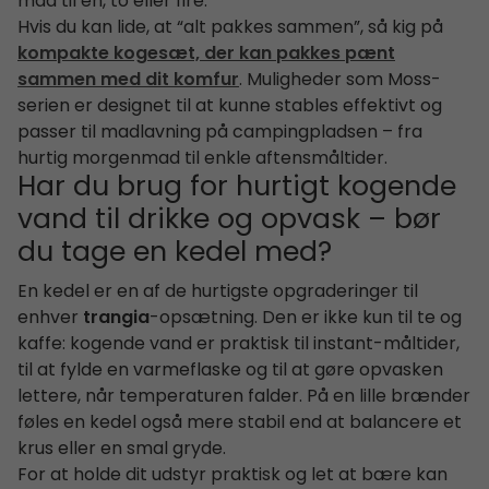
mad til én, to eller fire.
Hvis du kan lide, at “alt pakkes sammen”, så kig på
kompakte kogesæt, der kan pakkes pænt
sammen med dit komfur
. Muligheder som Moss-
serien er designet til at kunne stables effektivt og
passer til madlavning på campingpladsen – fra
hurtig morgenmad til enkle aftensmåltider.
Har du brug for hurtigt kogende
vand til drikke og opvask – bør
du tage en kedel med?
En kedel er en af de hurtigste opgraderinger til
enhver
trangia
-opsætning. Den er ikke kun til te og
kaffe: kogende vand er praktisk til instant-måltider,
til at fylde en varmeflaske og til at gøre opvasken
lettere, når temperaturen falder. På en lille brænder
føles en kedel også mere stabil end at balancere et
krus eller en smal gryde.
For at holde dit udstyr praktisk og let at bære kan