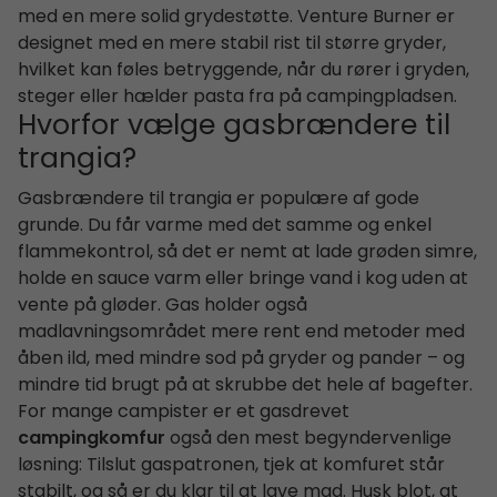
med en mere solid grydestøtte. Venture Burner er
designet med en mere stabil rist til større gryder,
hvilket kan føles betryggende, når du rører i gryden,
steger eller hælder pasta fra på campingpladsen.
Hvorfor vælge gasbrændere til
trangia?
Gasbrændere til trangia er populære af gode
grunde. Du får varme med det samme og enkel
flammekontrol, så det er nemt at lade grøden simre,
holde en sauce varm eller bringe vand i kog uden at
vente på gløder. Gas holder også
madlavningsområdet mere rent end metoder med
åben ild, med mindre sod på gryder og pander – og
mindre tid brugt på at skrubbe det hele af bagefter.
For mange campister er et gasdrevet
campingkomfur
også den mest begyndervenlige
løsning: Tilslut gaspatronen, tjek at komfuret står
stabilt, og så er du klar til at lave mad. Husk blot, at