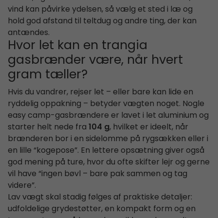
vind kan påvirke ydelsen, så vælg et sted i læ og
hold god afstand til teltdug og andre ting, der kan
antændes.
Hvor let kan en trangia
gasbrænder være, når hvert
gram tæller?
Hvis du vandrer, rejser let – eller bare kan lide en
ryddelig oppakning – betyder vægten noget. Nogle
easy camp-gasbrændere er lavet i let aluminium og
starter helt nede fra
104 g
, hvilket er ideelt, når
brænderen bor i en sidelomme på rygsækken eller i
en lille “kogepose”. En lettere opsætning giver også
god mening på ture, hvor du ofte skifter lejr og gerne
vil have “ingen bøvl – bare pak sammen og tag
videre”.
Lav vægt skal stadig følges af praktiske detaljer:
udfoldelige grydestøtter, en kompakt form og en