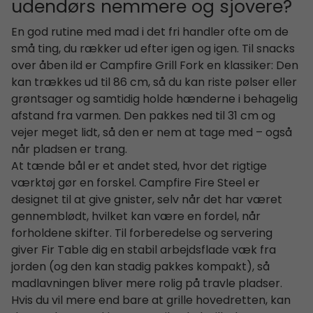
udendørs nemmere og sjovere?
En god rutine med mad i det fri handler ofte om de
små ting, du rækker ud efter igen og igen. Til snacks
over åben ild er Campfire Grill Fork en klassiker: Den
kan trækkes ud til 86 cm, så du kan riste pølser eller
grøntsager og samtidig holde hænderne i behagelig
afstand fra varmen. Den pakkes ned til 31 cm og
vejer meget lidt, så den er nem at tage med – også
når pladsen er trang.
At tænde bål er et andet sted, hvor det rigtige
værktøj gør en forskel. Campfire Fire Steel er
designet til at give gnister, selv når det har været
gennemblødt, hvilket kan være en fordel, når
forholdene skifter. Til forberedelse og servering
giver Fir Table dig en stabil arbejdsflade væk fra
jorden (og den kan stadig pakkes kompakt), så
madlavningen bliver mere rolig på travle pladser.
Hvis du vil mere end bare at grille hovedretten, kan