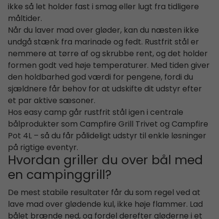
ikke så let holder fast i smag eller lugt fra tidligere
måltider.
Når du laver mad over gløder, kan du næsten ikke
undgå stænk fra marinade og fedt. Rustfrit stål er
nemmere at tørre af og skrubbe rent, og det holder
formen godt ved høje temperaturer. Med tiden giver
den holdbarhed god værdi for pengene, fordi du
sjældnere får behov for at udskifte dit udstyr efter
et par aktive sæsoner.
Hos easy camp går rustfrit stål igen i centrale
bålprodukter som Campfire Grill Trivet og Campfire
Pot 4L – så du får pålideligt udstyr til enkle løsninger
på rigtige eventyr.
Hvordan griller du over bål med
en campinggrill?
De mest stabile resultater får du som regel ved at
lave mad over glødende kul, ikke høje flammer. Lad
bålet brænde ned, og fordel derefter gløderne i et