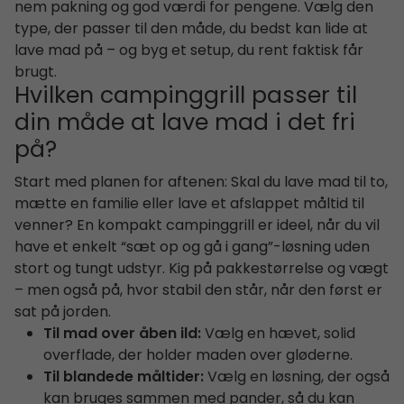
nem pakning og god værdi for pengene. Vælg den
type, der passer til den måde, du bedst kan lide at
lave mad på – og byg et setup, du rent faktisk får
brugt.
Hvilken campinggrill passer til
din måde at lave mad i det fri
på?
Start med planen for aftenen: Skal du lave mad til to,
mætte en familie eller lave et afslappet måltid til
venner? En kompakt campinggrill er ideel, når du vil
have et enkelt “sæt op og gå i gang”-løsning uden
stort og tungt udstyr. Kig på pakkestørrelse og vægt
– men også på, hvor stabil den står, når den først er
sat på jorden.
Til mad over åben ild:
Vælg en hævet, solid
overflade, der holder maden over gløderne.
Til blandede måltider:
Vælg en løsning, der også
kan bruges sammen med pander, så du kan