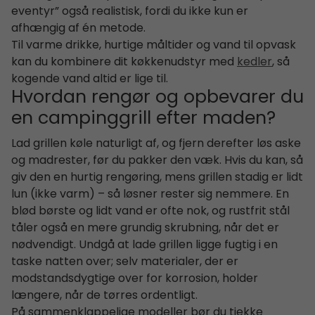
eventyr” også realistisk, fordi du ikke kun er
afhængig af én metode.
Til varme drikke, hurtige måltider og vand til opvask
kan du kombinere dit køkkenudstyr med
kedler
, så
kogende vand altid er lige til.
Hvordan rengør og opbevarer du
en campinggrill efter maden?
Lad grillen køle naturligt af, og fjern derefter løs aske
og madrester, før du pakker den væk. Hvis du kan, så
giv den en hurtig rengøring, mens grillen stadig er lidt
lun (ikke varm) – så løsner rester sig nemmere. En
blød børste og lidt vand er ofte nok, og rustfrit stål
tåler også en mere grundig skrubning, når det er
nødvendigt. Undgå at lade grillen ligge fugtig i en
taske natten over; selv materialer, der er
modstandsdygtige over for korrosion, holder
længere, når de tørres ordentligt.
På sammenklappelige modeller bør du tjekke