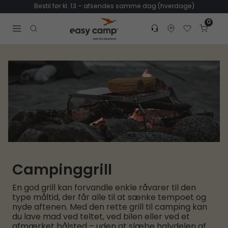
Bestil før kl. 13 – afsendes samme dag (hverdage)
0
Customer service
Find dealer
Favorites
Cart
Tr
Open search modal
Campinggrill
En god grill kan forvandle enkle råvarer til den
type måltid, der får alle til at sænke tempoet og
nyde aftenen. Med den rette grill til camping kan
du lave mad ved teltet, ved bilen eller ved et
afmærket bålsted – uden at slæbe halvdelen af