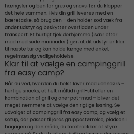
hængsler og ben for grus og snavs, før du klapper
det hele sammen. Hvis din grill leveres med en
bæretaske, så brug den – den holder sod væk fra
andet udstyr og beskytter overfladen under
transport. Et hurtigt tjek derhjemme (især efter
mad med søde marinader) gør, at dit udstyr er klar
til næste tur og kan holde længe med enkel,
regelmæssig vedligeholdelse.
Klar til at vælge en campinggrill
fra easy camp?
Når du ved, hvordan du helst laver mad udendørs –
hurtige snacks, et helt måltid i grill-stil eller en
kombination af grill og one-pot-mad – bliver det
meget nemmere at vælge den rigtige løsning. Se
udvalget af campinggrill fra easy camp, og vælg et
setup, der passer til jeres gruppestørrelse, pladsen i
bagagen og den måde, du foretrækker at styre