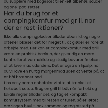
du supplere med
kogesæt
til enkelt tilbehør, saucer
og one-pot-retter.
Har du brug for et
campingkomfur med grill, når
der er restriktioner?
Ikke alle campingpladser tillader åben ild, og nogle
aftener blæser det for meget til, at gløder er rare at
arbejde med. Her kan et campingkomfur med grill
være en praktisk backup, der giver dig en mere
kontrolleret varmekilde og stadig bevarer følelsen
af at lave mad udendørs. Det er også en hjælp, når
du vil lave en hurtig morgenmad uden at vente på, at
et bål brænder ned.
Hos easy camp anbefaler vi ofte at tænke i et
fleksibelt setup: Brug en grill til bål, når forhold og
lokale regler tillader det, og tag et kompakt
komfursystem med til resten af turen. Så er løftet
om “ingen bøvl – pak sammen og tag afsted på