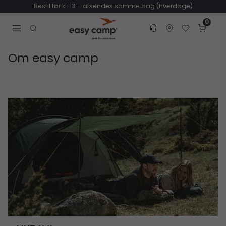
Bestil før kl. 13 – afsendes samme dag (hverdage)
0
Customer service
Find dealer
Favorites
Cart
Tr
Open search modal
Om easy camp