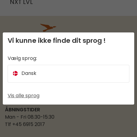
NXT LVL
Vi kunne ikke finde dit sprog !
Vælg sprog:
EASY CAMP
Dansk
KUNDESERVICE
KATEGORIER
Vis alle sprog
ÅBNINGSTIDER
Man - Fri 08:30-15:30
Tlf +45 6915 2017