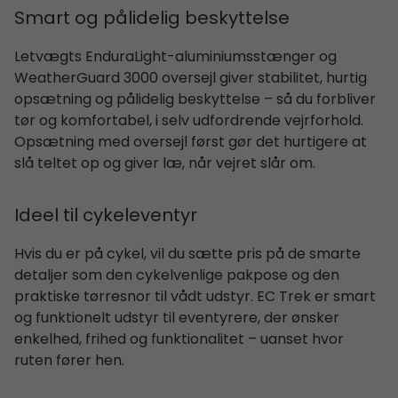
Smart og pålidelig beskyttelse
Letvægts EnduraLight-aluminiumsstænger og
WeatherGuard 3000 oversejl giver stabilitet, hurtig
opsætning og pålidelig beskyttelse – så du forbliver
tør og komfortabel, i selv udfordrende vejrforhold.
Opsætning med oversejl først gør det hurtigere at
slå teltet op og giver læ, når vejret slår om.
Ideel til cykeleventyr
Hvis du er på cykel, vil du sætte pris på de smarte
detaljer som den cykelvenlige pakpose og den
praktiske tørresnor til vådt udstyr. EC Trek er smart
og funktionelt udstyr til eventyrere, der ønsker
enkelhed, frihed og funktionalitet – uanset hvor
ruten fører hen.