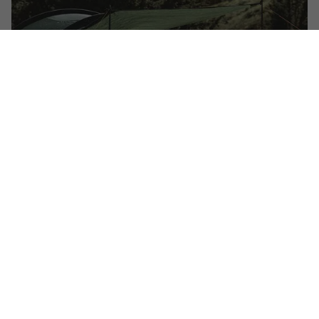
Skab ekstra læ
Brug de elastiske dørstropper sammen med
vandrestave eller cyklens styr til hurtigt at skabe
beskyttelse mod sol eller regn (funktionen er ikke
inkluderet på Pasvik 3-modellen).