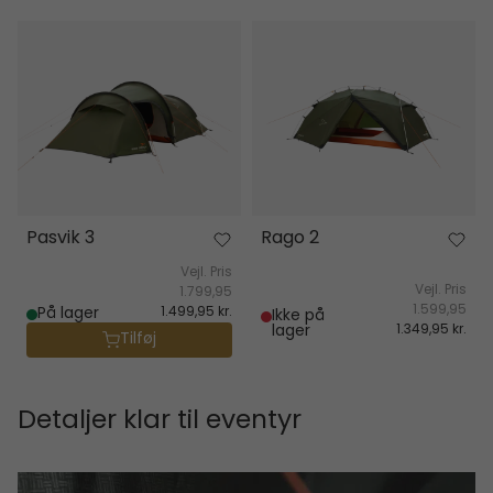
Pasvik 3
Rago 2
Pasvik 3
Rago 2
Vejl. Pris
Vejl. Pris
1.799,95
1.599,95
På lager
1.499,95 kr.
Ikke på
lager
1.349,95 kr.
Tilføj
Detaljer klar til eventyr