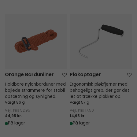
Orange Bardunliner
Pløkoptager
Orange Bardunliner
Pløkoptager
Holdbare nylonbarduner med
Ergonomisk pløkfjerner med
bøjlede strammere for stabil
behageligt greb, der gør det
opsætning og synlighed.
let at trække pløkker op.
Vægt 86 g
Vægt 57 g
Vejl. Pris
52,95
Vejl. Pris
17,50
44,95 kr.
14,95 kr.
På lager
På lager