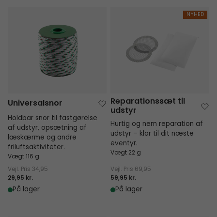
Universalsnor
Reparationssæt til udstyr
NYHED
Reparationssæt til
Universalsnor
udstyr
Holdbar snor til fastgørelse
Hurtig og nem reparation af
af udstyr, opsætning af
udstyr – klar til dit næste
læskærme og andre
eventyr.
friluftsaktiviteter.
Vægt 22 g
Vægt 116 g
Vejl. Pris
34,95
Vejl. Pris
69,95
29,95 kr.
59,95 kr.
På lager
På lager