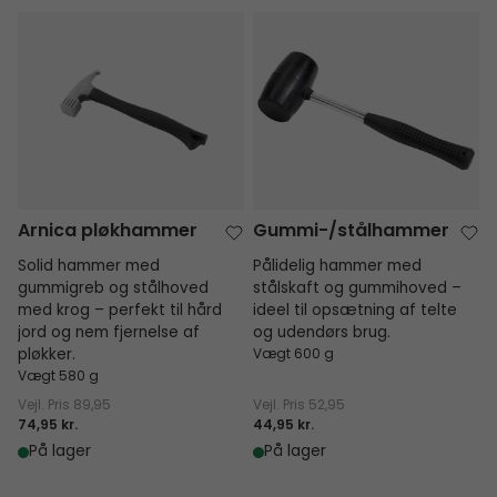
Arnica pløkhammer
Gummi-/stålhammer
Arnica pløkhammer
Gummi-/stålhammer
Solid hammer med
Pålidelig hammer med
gummigreb og stålhoved
stålskaft og gummihoved –
med krog – perfekt til hård
ideel til opsætning af telte
jord og nem fjernelse af
og udendørs brug.
pløkker.
Vægt 600 g
Vægt 580 g
Vejl. Pris
89,95
Vejl. Pris
52,95
74,95 kr.
44,95 kr.
På lager
På lager