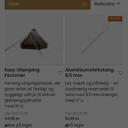
Filter
Relevans
Easy Glamping Festoner
Aluminiumsteltstang 8,5 mm
NYHED
Easy Glamping
Aluminiumsteltstang
Festoner
8,5 mm
Farverig vimpelguirlande, der
Let, stærk og pålidelig – en
giver teltet et festligt og
uundværlig reservedel til
hyggeligt udtryk til enhver
telte med 8,5 mm stænger.
glampingoplevelse.
Vægt 37 g
Vægt 80 g
Vejl. Pris
52,95
Vejl. Pris
61,95
44,95 kr.
52,95 kr.
Ikke på lager
På lager