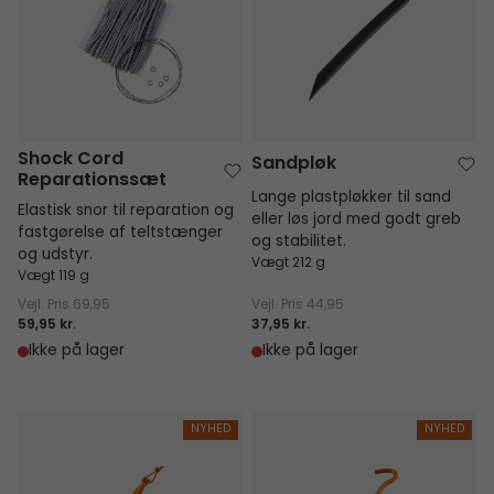
Shock Cord
Sandpløk
Reparationssæt
Lange plastpløkker til sand
Elastisk snor til reparation og
eller løs jord med godt greb
fastgørelse af teltstænger
og stabilitet.
og udstyr.
Vægt 212 g
Vægt 119 g
Vejl. Pris
69,95
Vejl. Pris
44,95
59,95 kr.
37,95 kr.
Ikke på lager
Ikke på lager
V-pløkker i aluminium
Pløkker i aluminium
NYHED
NYHED