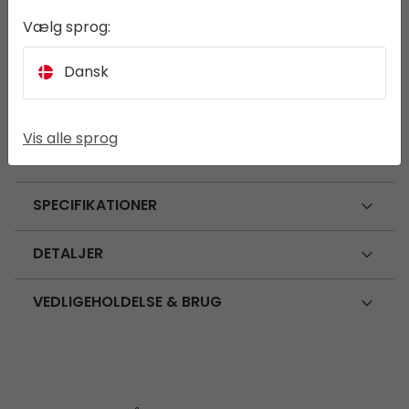
på 180 liter i minuttet sikrer den hurtig og
Vælg sprog:
ubesværet oppustning og tømning, ideel til
luftmadrasser, outdoor udstyr og meget mere.
Dansk
Genopladelig via USB-C kombinerer den
praktisk funktionalitet og alsidighed, hvilket gør
den uundværlig til kompakte eventyr.
Vis alle sprog
SPECIFIKATIONER
DETALJER
VEDLIGEHOLDELSE & BRUG