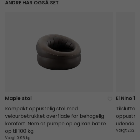
ANDRE HAR OGSÅ SET
Maple stol
El Nino 1
Maple stol
El Nino 1
Kompakt oppustelig stol med
Tilsluttes
velourbetrukket overflade for behagelig
oppustnin
komfort. Nem at pumpe op og kan bære
udendørs 
op til 100 kg.
Vægt 262 g
Vægt 0.95 kg