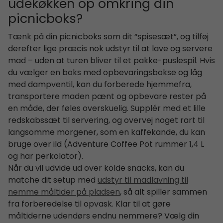
udekøkken op omkring din
picnicboks?
Tænk på din picnicboks som dit “spisesæt”, og tilføj
derefter lige præcis nok udstyr til at lave og servere
mad – uden at turen bliver til et pakke-puslespil. Hvis
du vælger en boks med opbevaringsbokse og låg
med dampventil, kan du forberede hjemmefra,
transportere maden pænt og opbevare rester på
en måde, der føles overskuelig. Supplér med et lille
redskabssæt til servering, og overvej noget rart til
langsomme morgener, som en kaffekande, du kan
bruge over ild (Adventure Coffee Pot rummer 1,4 L
og har perkolator).
Når du vil udvide ud over kolde snacks, kan du
matche dit setup med
udstyr til madlavning til
nemme måltider på pladsen
, så alt spiller sammen
fra forberedelse til opvask. Klar til at gøre
måltiderne udendørs endnu nemmere? Vælg din