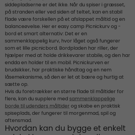
siddepladserne er det ikke. Når du spiser i græsset,
på stranden eller ved siden af teltet, kan en stabil
flade være forskellen på et afslappet måltid og en
balanceøvelse. Her er easy camp Picnickurv og -
bord et smart alternativ: Det er en
sammenklappelig kurv, hvor låget også fungerer
som et lille picnicbord. Bordpladen har riller, der
hjælper med at holde drikkevarer stabile, og den har
endda en holder til en mobil. Picnickurven er
brudsikker, har praktiske håndtag og en nem
låsemekanisme, så den er let at bære og hurtig at
sætte op.
Hvis du foretrækker en større flade til måltider for
flere, kan du supplere med
sammenklappelige
borde til udendørs måltider
og skabe en praktisk
spiseplads, der fungerer til morgenmad, spil og
aftensmad.
Hvordan kan du bygge et enkelt