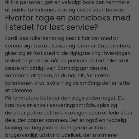
til fire personer, gør en velvalgt boks det nemmere
at pakke tallerkener, krus og bestik uden besvær.
Hvorfor tage en picnicboks med
i stedet for løst service?
Fordi løse tallerkener og bestik har det med at
sprede sig i tasker, kasser og lommer. En picnicboks
giver dig ét fast sted til de vigtigste ting i hverdagen,
hvilket er praktisk, når du pakker i en fart eller skal
læsse af i dårligt vejr. Samtidig gør den det
nemmere at tjekke, at du har alt, før I kører:
tallerkener, krus, skåle – og de småting, der er lette
at glemme.
På familieture betyder den slags orden noget. Du
kan lave et enkelt serveringsområde, spise og
derefter pakke det hele væk igen uden at lede efter
dele, der passer sammen. Det er også en ryddelig
løsning for begyndere, som gerne vil have
brugervenligt udstyr til udelivet, der minimerer