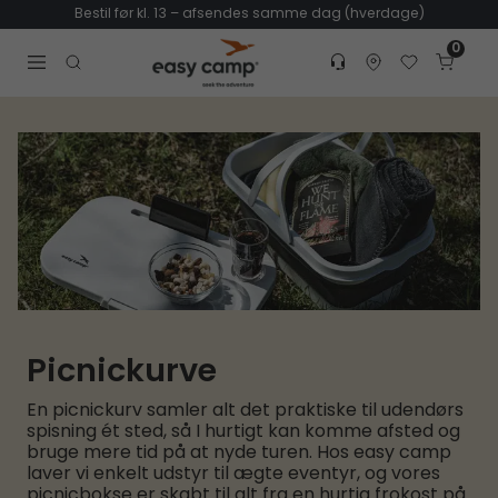
Bestil før kl. 13 – afsendes samme dag (hverdage)
0
Customer service
Find dealer
Favorites
Cart
Tr
Open search modal
Picnickurve
En picnickurv samler alt det praktiske til udendørs
spisning ét sted, så I hurtigt kan komme afsted og
bruge mere tid på at nyde turen. Hos easy camp
laver vi enkelt udstyr til ægte eventyr, og vores
picnicbokse er skabt til alt fra en hurtig frokost på