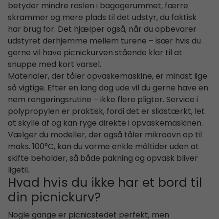
betyder mindre raslen i bagagerummet, færre
skrammer og mere plads til det udstyr, du faktisk
har brug for. Det hjælper også, når du opbevarer
udstyret derhjemme mellem turene – især hvis du
gerne vil have picnickurven stående klar til at
snuppe med kort varsel.
Materialer, der tåler opvaskemaskine, er mindst lige
så vigtige. Efter en lang dag ude vil du gerne have en
nem rengøringsrutine – ikke flere pligter. Service i
polypropylen er praktisk, fordi det er slidstærkt, let
at skylle af og kan ryge direkte i opvaskemaskinen.
Vælger du modeller, der også tåler mikroovn op til
maks. 100°C, kan du varme enkle måltider uden at
skifte beholder, så både pakning og opvask bliver
ligetil.
Hvad hvis du ikke har et bord til
din picnickurv?
Nogle gange er picnicstedet perfekt, men