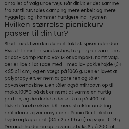
antallet af valg undervejs. Når dit kit er det samme
fra tur til tur, føles camping mere enkelt og mere
hyggeligt, og I kommer hurtigere ind i rytmen.
Hvilken størrelse picnickurv
passer til din tur?
Start med, hvordan du rent faktisk spiser udendørs.
Hvis det mest er sandwiches, frugt og en varm drik,
er easy camp Picnic Box M et kompakt, nemt valg,
der er lige til at tage med – med lav pakkehøjde (34
x 25 x 11 cm) og en vægt på 1066 g. Den er lavet af
polypropylen, er nem at gøre ren og tåler
opvaskemaskine. Den tåler også mikroovn op til
maks. 100°C, så det er nemt at varme en hurtig
portion, og den indeholder et krus på 400 ml.
Hvis du foretrækker lidt mere struktur omkring
måltiderne, giver easy camp Picnic Box L ekstra
højde og kapacitet (34 x 25 x 19 cm) og vejer 1568 g.
Den indeholder en opbevaringsboks S på 200 ml