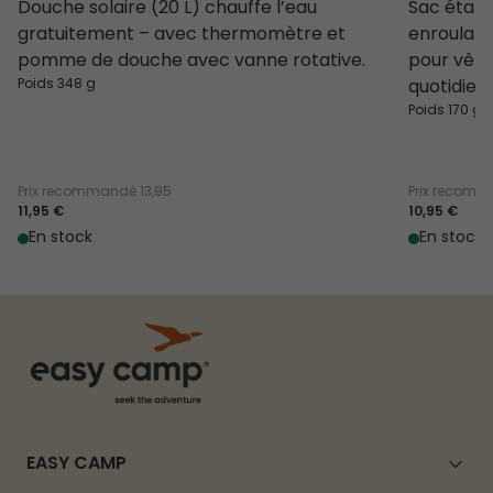
Douche solaire (20 L) chauffe l’eau
Sac étan
gratuitement – avec thermomètre et
enroulabl
pomme de douche avec vanne rotative.
pour vête
Poids 348 g
quotidien.
Poids 170 g
Prix recommandé
13,95
Prix recom
11,95 €
10,95 €
En stock
En stock
EASY CAMP