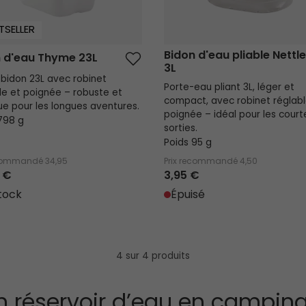
TSELLER
Bidon d'eau pliable Nettle
 d'eau Thyme 23L
3L
bidon 23L avec robinet
Porte-eau pliant 3L, léger et
le et poignée – robuste et
compact, avec robinet réglabl
ue pour les longues aventures.
poignée – idéal pour les court
798 g
sorties.
Poids 95 g
ecommandé
34,95
Prix recommandé
4,50
 €
3,95 €
tock
Épuisé
4 sur 4 produits
 réservoir d’eau en camping