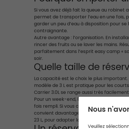
Si vous avez déjà fait la queue au robinet a
permet de transporter l’eau en une fois, p
garder un peu d’eau à disposition pour se 
contraignante.
Autre avantage : l’organisation. En install
rincer des fruits ou se laver les mains. Résu
parfaitement dans l’esprit easy camp « sa
soir.
Quelle taille de réser
La capacité est le choix le plus important.
modèle de 3 L est pratique pour les courts
Carrier 3.0L se range aussi très facilement
Pour un week-end, 8 L offre souvent un bon 
fois rempli. Si vous cherchez une option pl
Nous n'avon
convient davantage aux familles ou aux séjo
23 L, pour adapter la capacité à votre fa
Veuillez sélection