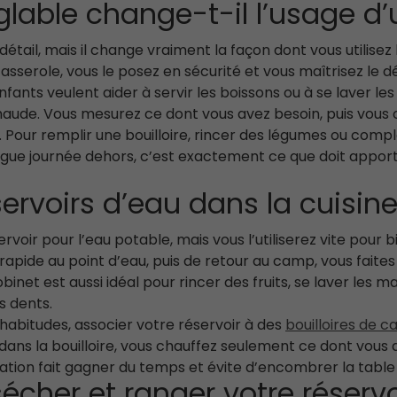
glable change-t-il l’usage d’
tail, mais il change vraiment la façon dont vous utilisez 
serole, vous le posez en sécurité et vous maîtrisez le déb
ants veulent aider à servir les boissons ou à se laver les
au chaude. Vous mesurez ce dont vous avez besoin, puis vous
Pour remplir une bouilloire, rincer des légumes ou complé
longue journée dehors, c’est exactement ce que doit appor
servoirs d’eau dans la cuisi
oir pour l’eau potable, mais vous l’utiliserez vite pour bi
rapide au point d’eau, puis de retour au camp, vous faites b
obinet est aussi idéal pour rincer des fruits, se laver les 
s dents.
 habitudes, associer votre réservoir à des
bouilloires de c
ans la bouilloire, vous chauffez seulement ce dont vous a
nisation fait gagner du temps et évite d’encombrer la tabl
cher et ranger votre réservo