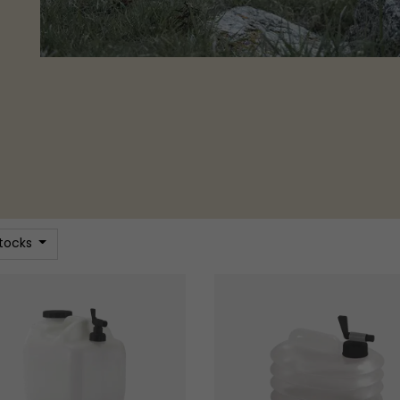
stocks
d'eau Thyme 23L
Bidon d'eau pliable Nettle 3L