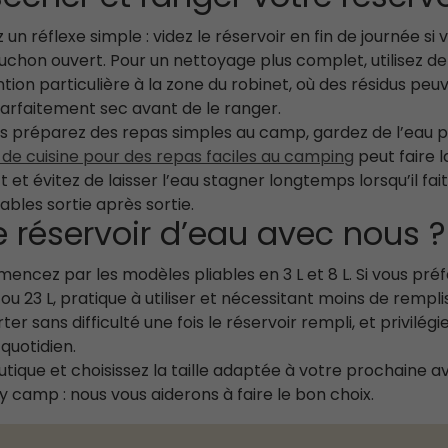
un réflexe simple : videz le réservoir en fin de journée s
ouchon ouvert. Pour un nettoyage plus complet, utilisez de l
ion particulière à la zone du robinet, où des résidus peuv
parfaitement sec avant de le ranger.
ous préparez des repas simples au camp, gardez de l’eau po
 de cuisine pour des repas faciles au camping
peut faire l
ect et évitez de laisser l’eau stagner longtemps lorsqu’il f
bles sortie après sortie.
re réservoir d’eau avec nous ?
encez par les modèles pliables en 3 L et 8 L. Si vous préf
L ou 23 L, pratique à utiliser et nécessitant moins de rempl
r sans difficulté une fois le réservoir rempli, et privilég
quotidien.
tique et choisissez la taille adaptée à votre prochaine a
y camp : nous vous aiderons à faire le bon choix.