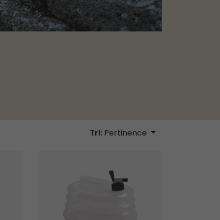
Tri:
Pertinence
Bidon d'eau pliable Nettle 8L