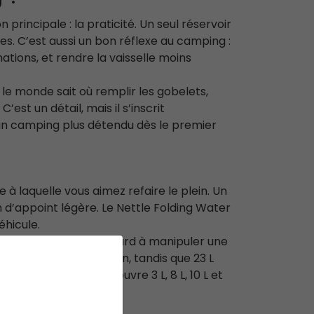
 principale : la praticité. Un seul réservoir
es. C’est aussi un bon réflexe au camping :
ations, et rendre la vaisselle moins
t le monde sait où remplir les gobelets,
’est un détail, mais il s’inscrit
r un camping plus détendu dès le premier
 à laquelle vous aimez refaire le plein. Un
 d’appoint légère. Le Nettle Folding Water
éhicule.
le, sans devenir trop lourd à manipuler une
confortable au quotidien, tandis que 23 L
ours. Notre gamme couvre 3 L, 8 L, 10 L et