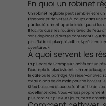
En quoi un robinet ré
Un robinet réglable peut sembler être un dé
réservoir et de verser à-coups dans une cas
particulièrement appréciable quand les enf
Il facilite aussi les routines avec de l’e
sans déplacer d’autres contenants lourds. 
plus fluide et plus prévisible. Après une 
aventures ».
À quoi servent les ré
La plupart des campeurs achètent un réserv
l’exemple le plus évident : un remplissage 
le café ou le porridge. Un réservoir avec r
d’eau à portée de main pour se brosser le
Si les boissons chaudes font partie de vos
excellente idée. Vous versez proprement d
plus tard. Sur plusieurs jours, cette orga
Comment nettoyer, sé