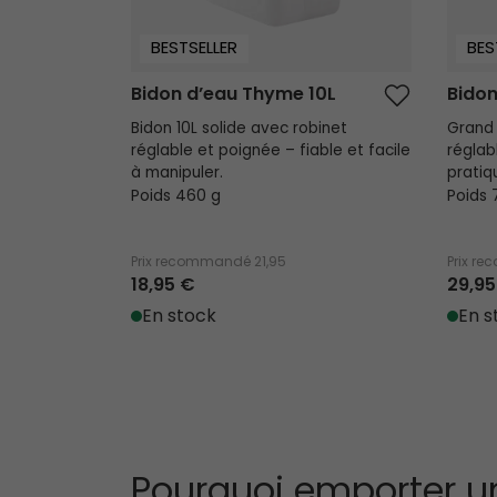
BESTSELLER
BES
Bidon d’eau Thyme 10L
Bidon
Bidon 10L solide avec robinet
Grand 
réglable et poignée – fiable et facile
réglab
à manipuler.
pratiq
Poids 460 g
Poids 
Prix recommandé
21,95
Prix r
18,95 €
29,95
En stock
En s
Pourquoi emporter un