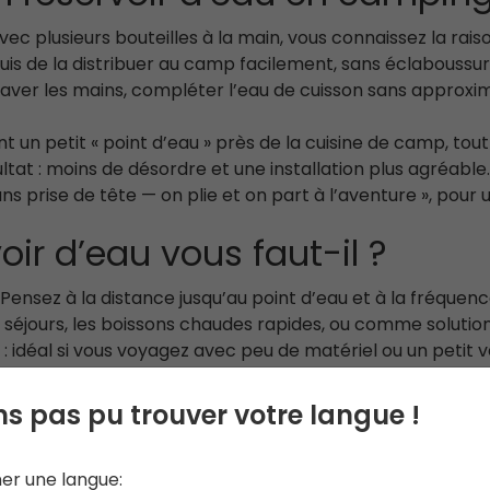
vec plusieurs bouteilles à la main, vous connaissez la raison
uis de la distribuer au camp facilement, sans éclaboussur
laver les mains, compléter l’eau de cuisson sans approxim
ant un petit « point d’eau » près de la cuisine de camp, tou
ltat : moins de désordre et une installation plus agréable. C
ns prise de tête — on plie et on part à l’aventure », pou
voir d’eau vous faut-il ?
 Pensez à la distance jusqu’au point d’eau et à la fréquence
 séjours, les boissons chaudes rapides, ou comme solution
 : idéal si vous voyagez avec peu de matériel ou un petit v
équilibre : assez pour cuisiner et faire un peu de vaissel
us stable à laisser près de la table, 10 L est une capacité 
s pas pu trouver votre langue !
urs plus longs, quand vous préférez limiter les allers-ret
çon de camper.
ner une langue: