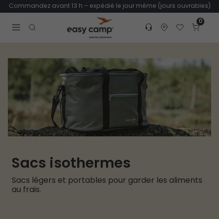
Commandez avant 13 h – expédié le jour même (jours ouvrables)
0
Customer service
Find dealer
Favorites
Cart
Tr
Open search modal
Sacs isothermes
Sacs légers et portables pour garder les aliments
au frais.