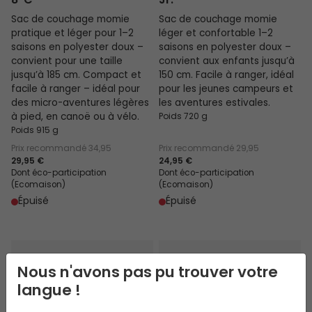
8°C
Jr.
Sac de couchage momie
Sac de couchage momie
pratique et léger pour 1–2
léger et confortable 1–2
saisons en polyester doux –
saisons en polyester doux –
convient pour une taille
convient aux enfants jusqu’à
jusqu’à 185 cm. Compact et
150 cm. Facile à ranger, idéal
facile à ranger – idéal pour
pour les jeunes campeurs et
des micro-aventures légères
les aventures estivales.
à pied, en canoë ou à vélo.
Poids 720 g
Poids 915 g
Prix recommandé
34,95
Prix recommandé
29,95
29,95 €
24,95 €
Dont éco-participation
Dont éco-participation
(Ecomaison)
(Ecomaison)
Épuisé
Épuisé
Starling Mummy Blue 8°C
Starling Mummy Blue Jr.
Nous n'avons pas pu trouver votre
langue !