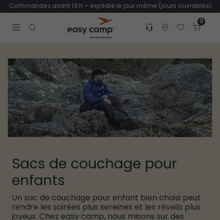
Commandez avant 13 h – expédié le jour même (jours ouvrables)
0
Customer service
Find dealer
Favorites
Cart
Tr
Open search modal
Sacs de couchage pour
enfants
Un sac de couchage pour enfant bien choisi peut
rendre les soirées plus sereines et les réveils plus
joyeux. Chez easy camp, nous misons sur des