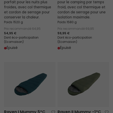
parfait pour les nuits plus
pour le camping par temps
froides, avec col thermique
froid, avec col thermique et
et cordon de serrage pour
cordon de serrage pour une
conserver la chaleur.
isolation maximale.
Poids 1520 g
Poids 1580 g
Prix recommandé
64,95
Prix recommandé
69,95
54,95 €
59,95 €
Dont éco-participation
Dont éco-participation
(Ecomaison)
(Ecomaison)
Épuisé
Épuisé
Raven I Mummy 5°C
Raven II Mummy -1°C
Raven I Mummy 5°C
Raven II Mummy -1°C