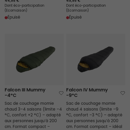
44,95 €
49,95 €
Dont éco-participation
Dont éco-participation
(Ecomaison)
(Ecomaison)
Épuisé
Épuisé
Falcon III Mummy -4°C
Falcon IV Mummy -9°C
Falcon III Mummy
Falcon IV Mummy
-4°C
-9°C
Sac de couchage momie
Sac de couchage momie
chaud 3–4 saisons (limite –4
chaud 4 saisons (limite –9
°C, confort +2 °C) – adapté
°C, confort –3 °C) – adapté
aux personnes jusqu’à 200
aux personnes jusqu’à 200
cm. Format compact –
cm. Format compact – idéal