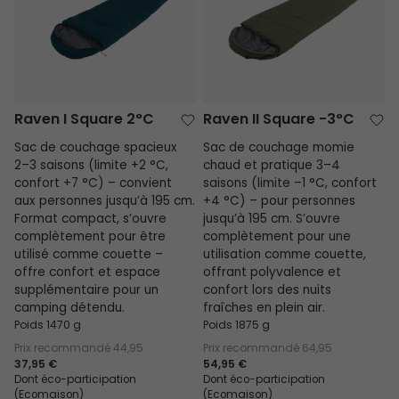
Raven I Square 2°C
Raven II Square -3°C
Sac de couchage spacieux
Sac de couchage momie
2–3 saisons (limite +2 °C,
chaud et pratique 3–4
confort +7 °C) – convient
saisons (limite –1 °C, confort
aux personnes jusqu’à 195 cm.
+4 °C) – pour personnes
Format compact, s’ouvre
jusqu’à 195 cm. S’ouvre
complètement pour être
complètement pour une
utilisé comme couette –
utilisation comme couette,
offre confort et espace
offrant polyvalence et
supplémentaire pour un
confort lors des nuits
camping détendu.
fraîches en plein air.
Poids 1470 g
Poids 1875 g
Prix recommandé
44,95
Prix recommandé
64,95
37,95 €
54,95 €
Dont éco-participation
Dont éco-participation
(Ecomaison)
(Ecomaison)