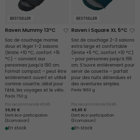
BESTSELLER
BESTSELLER
Raven Mummy 13°C
Raven I Square XL 5°C
Sac de couchage momie
Sac de couchage 2–3 saisons
doux et léger 1–2 saisons
extra large et confortable
(limite +10 °C, confort +15
(limite +5 °C, confort +10 °C)
°C) – convient aux
– pour personnes jusqu’à 195
personnes jusqu’à 190 cm.
cm. S’ouvre entièrement pour
Format compact – peut être
servir de couette – parfait
entièrement ouvert et utilisé
pour des nuits détendues et
comme couette, idéal pour
des aventures simples.
l’été, les voyages et le vélo.
Poids 1860 g
Poids 750 g
Prix recommandé
46,95
Prix recommandé
59,95
39,95 €
49,95 €
Dont éco-participation
Dont éco-participation
(Ecomaison)
(Ecomaison)
En stock
En stock