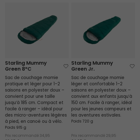
Starling Mummy Green 8°C
Starling Mummy Green Jr.
Starling Mummy
Starling Mummy
Green 8°C
Green Jr.
Sac de couchage momie
Sac de couchage momie
pratique et léger pour 1–2
léger et confortable 1–2
saisons en polyester doux –
saisons en polyester doux –
convient pour une taille
convient aux enfants jusqu’à
jusqu’à 185 cm. Compact et
150 cm. Facile à ranger, idéal
facile à ranger – idéal pour
pour les jeunes campeurs et
des micro-aventures légères
les aventures estivales.
à pied, en canoë ou à vélo.
Poids 720 g
Poids 915 g
Prix recommandé
34,95
Prix recommandé
29,95