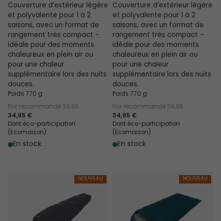
Couverture d’extérieur légère
Couverture d’extérieur légère
et polyvalente pour 1 à 2
et polyvalente pour 1 à 2
saisons, avec un format de
saisons, avec un format de
rangement très compact –
rangement très compact –
idéale pour des moments
idéale pour des moments
chaleureux en plein air ou
chaleureux en plein air ou
pour une chaleur
pour une chaleur
supplémentaire lors des nuits
supplémentaire lors des nuits
douces.
douces.
Poids 770 g
Poids 770 g
Prix recommandé
39,95
Prix recommandé
39,95
34,95 €
34,95 €
Dont éco-participation
Dont éco-participation
(Ecomaison)
(Ecomaison)
En stock
En stock
Raven Mummy 13°C
Raven I Square XL 5°C
NOUVEAU
NOUVEAU