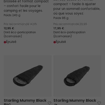
brossée et format compact
compact – facile à ajuster
– confort facile pour le
pour un sommeil confortable,
camping et les voyages.
où que vous soyez.
Poids 240 g
Poids 95 g
Prix recommandé
14,95
Prix recommandé
20,95
12,95 €
17,95 €
Dont éco-participation
Dont éco-participation
(Ecomaison)
(Ecomaison)
Épuisé
Épuisé
Starling Mummy Black 8°C
Starling Mummy Black Jr.
Starling Mummy Black
Starling Mummy Black