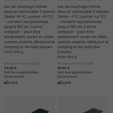
Sac de couchage momie
Sac de couchage momie
doux et confortable 2 saisons
doux et confortable 3 saisons
(limite +5 °C, confort +9 °C)
(limite –1 °C, confort +4 °C)
– convient aux personnes
– convient aux personnes
jusqu’à 190 cm. Format
jusqu’à 190 cm. Format
compact – peut être
compact – peut être
entièrement ouvert et utilisé
entièrement ouvert et utilisé
comme couette, idéal pour le
comme couette, idéal pour le
camping et les nuits douces.
camping et les nuits plus
Poids 1050 g
fraîches.
Poids 1350 g
Prix recommandé
52,95
Prix recommandé
69,95
44,95 €
59,95 €
Dont éco-participation
Dont éco-participation
(Ecomaison)
(Ecomaison)
Épuisé
Épuisé
Raven I Square 2°C
Raven II Square -3°C