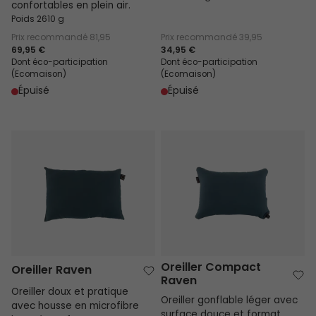
confortables en plein air.
Poids 2610 g
Prix recommandé
81,95
Prix recommandé
39,95
69,95 €
34,95 €
Dont éco-participation
Dont éco-participation
(Ecomaison)
(Ecomaison)
Épuisé
Épuisé
Oreiller Raven
Oreiller Compact Raven
Oreiller Compact
Oreiller Raven
Raven
Oreiller doux et pratique
Oreiller gonflable léger avec
avec housse en microfibre
surface douce et format