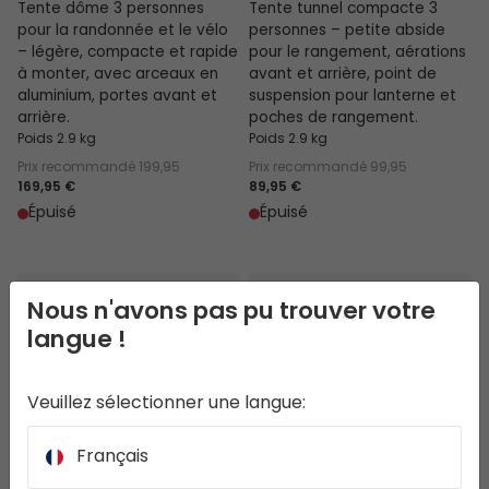
Tente dôme 3 personnes
Tente tunnel compacte 3
pour la randonnée et le vélo
personnes – petite abside
– légère, compacte et rapide
pour le rangement, aérations
à monter, avec arceaux en
avant et arrière, point de
aluminium, portes avant et
suspension pour lanterne et
arrière.
poches de rangement.
Poids 2.9 kg
Poids 2.9 kg
Prix recommandé
199,95
Prix recommandé
99,95
169,95 €
89,95 €
Épuisé
Épuisé
Hemsedal 3
Setesdal 3
Nous n'avons pas pu trouver votre
langue !
Veuillez sélectionner une langue:
Français