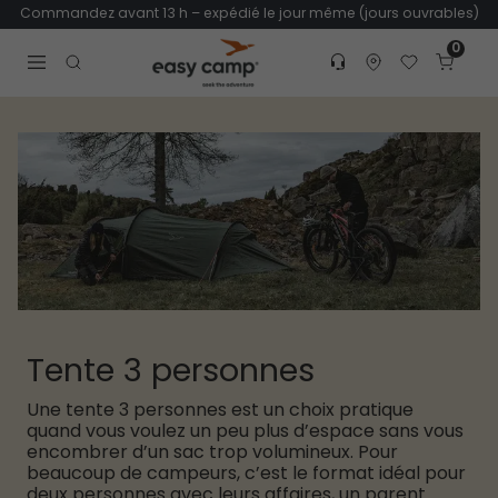
Commandez avant 13 h – expédié le jour même (jours ouvrables)
0
Customer service
Find dealer
Favorites
Cart
Tr
Open search modal
Tente 3 personnes
Une tente 3 personnes est un choix pratique
quand vous voulez un peu plus d’espace sans vous
encombrer d’un sac trop volumineux. Pour
beaucoup de campeurs, c’est le format idéal pour
deux personnes avec leurs affaires, un parent