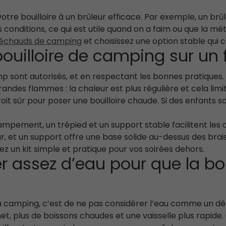
otre bouilloire à un brûleur efficace. Par exemple, un brûl
s conditions, ce qui est utile quand on a faim ou que la 
échauds de camping
et choisissez une option stable qui c
 bouilloire de camping sur un
 sont autorisés, et en respectant les bonnes pratiques. Fa
randes flammes : la chaleur est plus régulière et cela limi
t sûr pour poser une bouilloire chaude. Si des enfants so
 campement, un trépied et un support stable facilitent le
eur, et un support offre une base solide au-dessus des bra
 un kit simple et pratique pour vos soirées dehors.
assez d’eau pour que la boui
au camping, c’est de ne pas considérer l’eau comme un détai
net, plus de boissons chaudes et une vaisselle plus rapide.