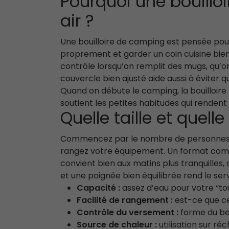
Pourquoi une bouilloi
air ?
Une bouilloire de camping est pensée pour 
proprement et garder un coin cuisine bien
contrôle lorsqu’on remplit des mugs, qu’o
couvercle bien ajusté aide aussi à éviter
Quand on débute le camping, la bouilloire fa
soutient les petites habitudes qui rendent
Quelle taille et quel
Commencez par le nombre de personnes po
rangez votre équipement. Un format compac
convient bien aux matins plus tranquilles,
et une poignée bien équilibrée rend le serv
Capacité :
assez d’eau pour votre “to
Facilité de rangement :
est-ce que cel
Contrôle du versement :
forme du be
Source de chaleur :
utilisation sur ré