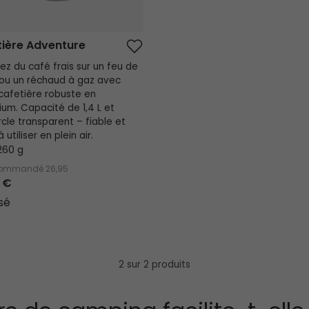
ière Adventure
ez du café frais sur un feu de
ou un réchaud à gaz avec
cafetière robuste en
ium. Capacité de 1,4 L et
cle transparent – fiable et
à utiliser en plein air.
260 g
ecommandé
26,95
 €
sé
2 sur 2 produits