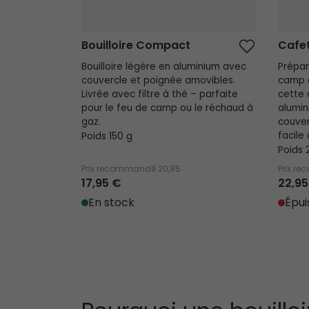
Bouilloire Compact
Cafet
Bouilloire légère en aluminium avec
Prépar
couvercle et poignée amovibles.
camp 
Livrée avec filtre à thé – parfaite
cette 
pour le feu de camp ou le réchaud à
alumin
gaz.
couver
Poids 150 g
facile 
Poids 
Prix recommandé
20,95
Prix r
17,95 €
22,95
En stock
Épui