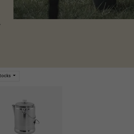
,
stocks
ère Adventure