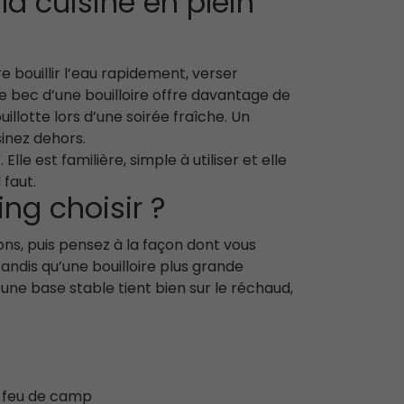
la cuisine en plein
e bouillir l’eau rapidement, verser
e bec d’une bouilloire offre davantage de
llotte lors d’une soirée fraîche. Un
sinez dehors.
le est familière, simple à utiliser et elle
 faut.
ing choisir ?
s, puis pensez à la façon dont vous
ndis qu’une bouilloire plus grande
une base stable tient bien sur le réchaud,
au feu de camp