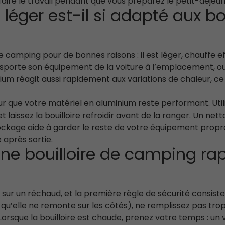
 faire le travail pendant que vous préparez le petit-déjeun
léger est-il si adapté aux b
e camping pour de bonnes raisons : il est léger, chauffe e
ansporte son équipement de la voiture à l’emplacement, o
um réagit aussi rapidement aux variations de chaleur, ce
ur que votre matériel en aluminium reste performant. Util
t laissez la bouilloire refroidir avant de la ranger. Un ne
ockage aide à garder le reste de votre équipement propr
 après sortie.
e bouilloire de camping rap
 sur un réchaud, et la première règle de sécurité consiste
qu’elle ne remonte sur les côtés), ne remplissez pas trop
. Lorsque la bouilloire est chaude, prenez votre temps : un