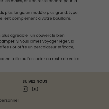
er les mains, et il en reste encore pour la
nds plus longs, un modèle plus grand, type
ellent complément à votre bouilloire.
n plus agréable : un couvercle bien
 camper. Si vous aimez voyager léger, la
offee Pot offre un percolateur efficace,
bonne taille ou l’associer au reste de votre
SUIVEZ NOUS
Instagram
Youtube
 personnel