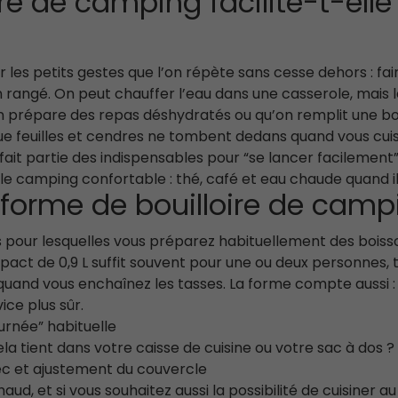
re de camping facilite-t-elle 
les petits gestes que l’on répète sans cesse dehors : fair
 rangé. On peut chauffer l’eau dans une casserole, mais l
n prépare des repas déshydratés ou qu’on remplit une boui
 que feuilles et cendres ne tombent dedans quand vous cui
it partie des indispensables pour “se lancer facilement”. El
 le camping confortable : thé, café et eau chaude quand il
le forme de bouilloire de camp
ur lesquelles vous préparez habituellement des boisson
t de 0,9 L suffit souvent pour une ou deux personnes, ta
 quand vous enchaînez les tasses. La forme compte aussi : 
ice plus sûr.
urnée” habituelle
a tient dans votre caisse de cuisine ou votre sac à dos ?
c et ajustement du couvercle
chaud, et si vous souhaitez aussi la possibilité de cuisiner 