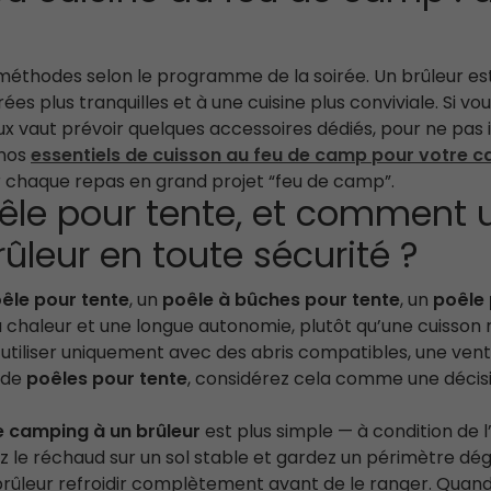
thodes selon le programme de la soirée. Un brûleur est id
es plus tranquilles et à une cuisine plus conviviale. Si v
ux vaut prévoir quelques accessoires dédiés, pour ne pas 
 nos
essentiels de cuisson au feu de camp pour votre 
r chaque repas en grand projet “feu de camp”.
le pour tente, et comment u
ûleur en toute sécurité ?
êle pour tente
, un
poêle à bûches pour tente
, un
poêle 
chaleur et une longue autonomie, plutôt qu’une cuisson rapi
 utiliser uniquement avec des abris compatibles, une venti
 de
poêles pour tente
, considérez cela comme une décisio
 camping à un brûleur
est plus simple — à condition de l
z le réchaud sur un sol stable et gardez un périmètre dég
e brûleur refroidir complètement avant de le ranger. Qua