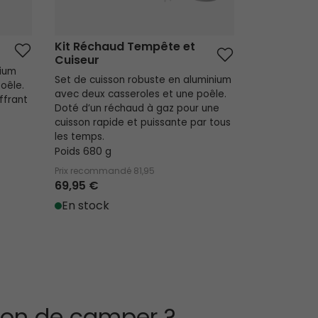
Kit Réchaud Tempête et
Cuiseur
nium
Set de cuisson robuste en aluminium
oêle.
avec deux casseroles et une poêle.
ffrant
Doté d’un réchaud à gaz pour une
cuisson rapide et puissante par tous
les temps.
Poids 680 g
Prix recommandé
81,95
69,95 €
En stock