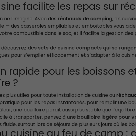
isine facilite les repas sur 
on ne l’imagine. Avec des
réchauds de camping
, on cuisi
elle — des casseroles empilables et emboîtables vous aide
re combustible dans le sac, et il facilite la gestion des p
”, découvrez
des sets de cuisine compacts qui se range
 pour s’empiler efficacement et s’adapter à la cuisine
n rapide pour les boissons et l
re ?
es plus utiles pour toute installation de cuisine au
réchau
t pratique pour les repas instantanés, pour remplir une boui
leur, une bouilloire paraît aussi plus stable que l’équilibr
cile à transporter, pensez à
une bouilloire légère pour
s fluide, surtout lors de séjours de plusieurs jours où les
ou cuisine au feu de camp : 