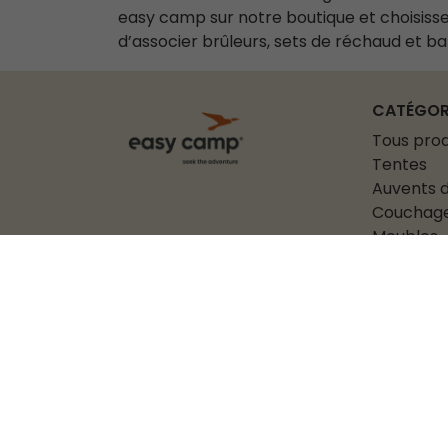
easy camp sur notre boutique et choisiss
d’associer brûleurs, sets de réchaud et bat
CATÉGOR
Tous prod
Tentes
Auvents d
Couchag
Meubles
Accessoi
EASY
Oase Outdoors
Kornvej 9 (pas de boutique
Notre
physique)
DK-7323 Give
Denmark
+45 6915 2017