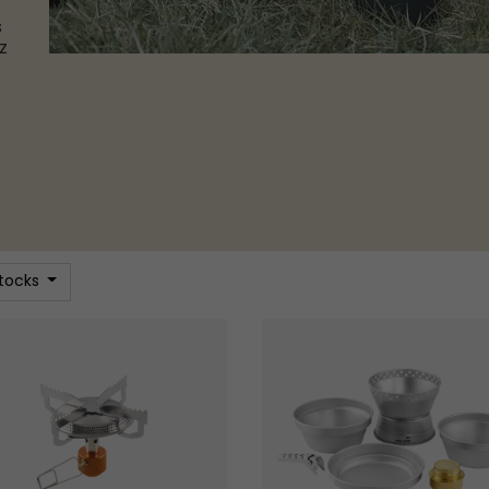
s
z
stocks
e Réchaud Venture
Réchaud Tempête