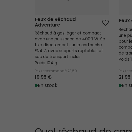
Feux de Réchaud
Feux
Adventure
Réchau
Réchaud à gaz léger et compact
une p
avec une puissance de 4000 W. Se
pour l
fixe directement sur la cartouche
compat
EN417, avec supports repliables et
de tra
sac de transport inclus.
Poids 
Poids 104 g
Prix recommandé
23,50
Prix r
19,95 €
21,95
En stock
En s