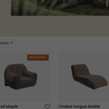
stocks
il Maple
Chaise longue Mable
NOUVEAU
uil Maple
Chaise longue Mable