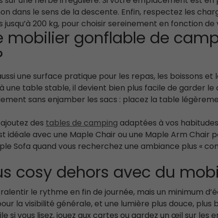
 sur une herbe irrégulière. Si votre emplacement est en p
non dans le sens de la descente. Enfin, respectez les cha
s jusqu’à 200 kg, pour choisir sereinement en fonction de
 mobilier gonflable de camp
?
 aussi une surface pratique pour les repas, les boissons et l
à une table stable, il devient bien plus facile de garder le
cilement sans enjamber les sacs : placez la table légèrem
 ajoutez des
tables de camping
adaptées à vos habitudes
 idéale avec une Maple Chair ou une Maple Arm Chair pou
aple Sofa quand vous recherchez une ambiance plus « com
lus cosy dehors avec du mobil
 ralentir le rythme en fin de journée, mais un minimum d’
r la visibilité générale, et une lumière plus douce, plus 
le si vous lisez, jouez aux cartes ou gardez un œil sur le