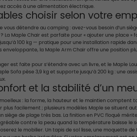
ez accès à une alimentation électrique.
bles choisir selon votre em
 vous détendre au camping : avez-vous besoin d’un siège 
La Maple Chair est parfaite pour « ajouter une place » fa
squ’à 100 kg — pratique pour une installation rapide dans 
us enveloppante, la Maple Arm Chair offre une position 
r est faite pour s’étendre avec un livre, et le Maple Lou
ple Sofa pèse 3,9 kg et supporte jusqu’à 200 kg : une ass
ux.
onfort et la stabilité d’un me
elleux : la forme, la hauteur et le maintien comptent tou
er plus facilement ; plusieurs modèles Maple se situent a
iège de plage très bas. La finition en PVC floqué mérite au
agréable contre la peau quand la température baisse le so
 poserez le mobilier. Un tapis de sol lisse, une moquette 