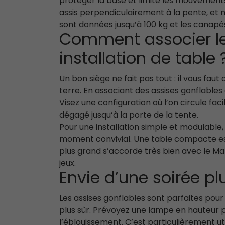
protéger la base et limite les mouvements
assis perpendiculairement à la pente, et 
sont données jusqu’à 100 kg et les canapé
Comment associer le
installation de table 
Un bon siège ne fait pas tout : il vous faut
terre. En associant des assises gonflables 
Visez une configuration où l’on circule fa
dégagé jusqu’à la porte de la tente.
Pour une installation simple et modulable,
moment convivial. Une table compacte est
plus grand s’accorde très bien avec le M
jeux.
Envie d’une soirée p
Les assises gonflables sont parfaites pour
plus sûr. Prévoyez une lampe en hauteur pou
l’éblouissement. C’est particulièrement uti