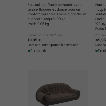
Fauteuil gonflable compact avec
Fauteu
assise floquée et douce pour un
floqué
confort agréable. Facile à gonfler et
soutie
supporte jusqu’à 100 kg.
Facile
Poids 0.95 kg
100 kg.
Poids 
Prix recommandé
23,50
Prix r
19,95 €
49,95
Dont éco-participation (Ecomaison)
Dont éc
En stock
En s
Canapé Mable