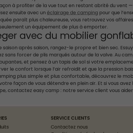
çon à profiter de la vue tout en restant abrité du vent —
isez ensuite avec un
éclairage de camping
pour que l’ens
loquée paraît plus chaleureuse, vous retrouvez vos affaires
s seulement un équipement de plus à emporter.
léger avec du mobilier gonfl
 saison après saison, rangez-le propre et bien sec. Essuye
iez sans forcer de plis marqués autour de la valve. Au camp
oupantes, et pensez à un tapis de sol si votre emplacemen
 le confort lorsque l’air refroidit et que la pression bai
camping plus simple et plus confortable, découvrez le mob
otre façon de vous détendre en plein air. Et si vous avez 
, contactez easy camp : notre service client vous aidera
IES
SERVICE CLIENTS
uits
Contactez nous