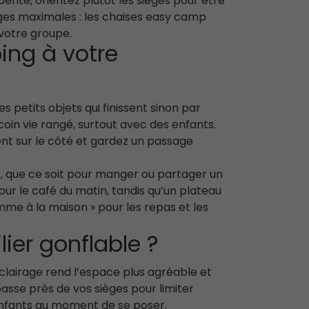
ente, orientez plutôt les sièges pour être
rges maximales : les chaises easy camp
 votre groupe.
ing à votre
es petits objets qui finissent sinon par
 coin vie rangé, surtout avec des enfants.
ent sur le côté et gardez un passage
, que ce soit pour manger ou partager un
r le café du matin, tandis qu’un plateau
me à la maison » pour les repas et les
ier gonflable ?
éclairage rend l’espace plus agréable et
basse près de vos sièges pour limiter
s enfants au moment de se poser.