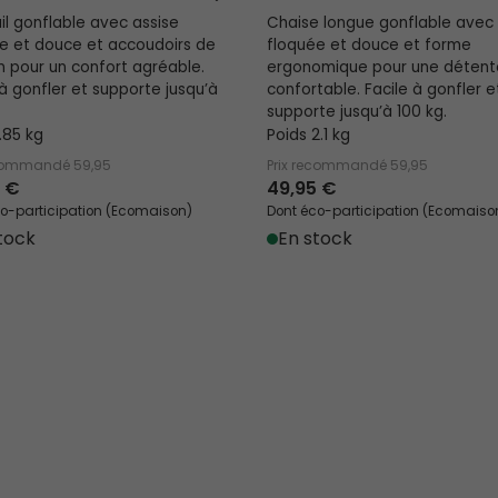
il gonflable avec assise
Chaise longue gonflable avec 
e et douce et accoudoirs de
floquée et douce et forme
n pour un confort agréable.
ergonomique pour une détent
 à gonfler et supporte jusqu’à
confortable. Facile à gonfler e
supporte jusqu’à 100 kg.
1.85 kg
Poids 2.1 kg
ecommandé
59,95
Prix recommandé
59,95
 €
49,95 €
o-participation (Ecomaison)
Dont éco-participation (Ecomaiso
tock
En stock