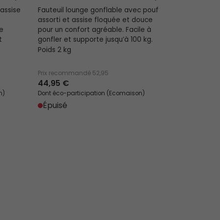
assise
Fauteuil lounge gonflable avec pouf
assorti et assise floquée et douce
e
pour un confort agréable. Facile à
t
gonfler et supporte jusqu’à 100 kg.
Poids 2 kg
Prix recommandé
52,95
44,95 €
n)
Dont éco-participation (Ecomaison)
Épuisé