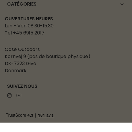
CATÉGORIES
OUVERTURES HEURES
Lun - Ven 08:30-15:30
Tel +45 6915 2017
Oase Outdoors
Kornvej 9 (pas de boutique physique)
DK-7323 Give
Denmark
SUIVEZ NOUS
Instagram
Youtube