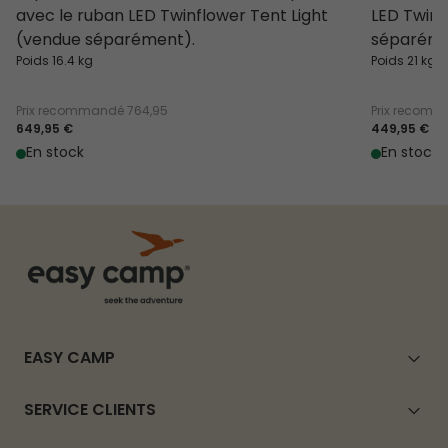
avec le ruban LED Twinflower Tent Light
LED Twinf
(vendue séparément).
séparéme
Poids 16.4 kg
Poids 21 kg
Prix recommandé
764,95
Prix recom
649,95 €
449,95 €
En stock
En stock
EASY CAMP
SERVICE CLIENTS