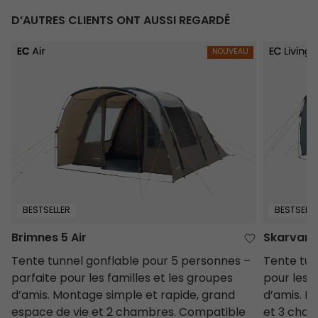
D’AUTRES CLIENTS ONT AUSSI REGARDÉ
Brimnes 5 Air
Skarvan 6
NOUVEAU
BESTSELLER
BESTSELLE
Brimnes 5 Air
Skarvan 
Tente tunnel gonflable pour 5 personnes –
Tente tun
parfaite pour les familles et les groupes
pour les 
d’amis. Montage simple et rapide, grand
d’amis. E
espace de vie et 2 chambres. Compatible
et 3 cham