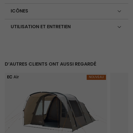
ICÔNES
UTILISATION ET ENTRETIEN
D’AUTRES CLIENTS ONT AUSSI REGARDÉ
Brimnes 5 Air
Chaise M
NOUVEAU