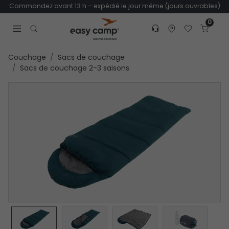
Commandez avant 13 h – expédié le jour même (jours ouvrables)
0
Customer service
Find dealer
Favorites
Cart
Tr
Open search modal
Couchage
Sacs de couchage
Sacs de couchage 2-3 saisons