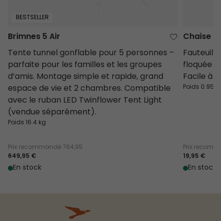
BESTSELLER
Brimnes 5 Air
Chaise M
Tente tunnel gonflable pour 5 personnes –
Fauteuil 
parfaite pour les familles et les groupes
floquée e
d’amis. Montage simple et rapide, grand
Facile à g
espace de vie et 2 chambres. Compatible
Poids 0.95 k
avec le ruban LED Twinflower Tent Light
(vendue séparément).
Poids 16.4 kg
Prix recommandé
764,95
Prix recom
649,95 €
19,95 €
En stock
En stock