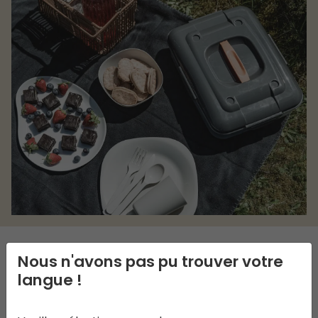
Nous n'avons pas pu trouver votre
DESCRIPTION
langue !
La Picnic Box M, pratique et compacte,