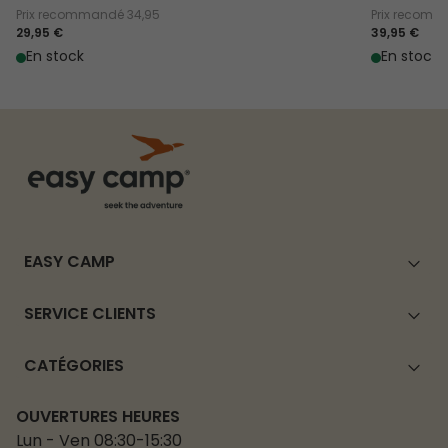
Prix recommandé
34,95
Prix recom
29,95 €
39,95 €
En stock
En stock
EASY CAMP
SERVICE CLIENTS
CATÉGORIES
OUVERTURES HEURES
Lun - Ven 08:30-15:30