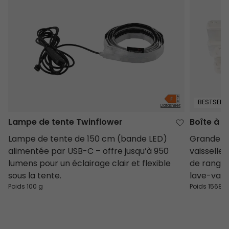
BESTSELLE
Datasheet
Lampe de tente Twinflower
Boîte à P
Lampe de tente de 150 cm (bande LED)
Grande bo
alimentée par USB-C – offre jusqu’à 950
vaisselle
lumens pour un éclairage clair et flexible
de rangem
sous la tente.
lave-vaiss
Poids 100 g
Poids 1568 g