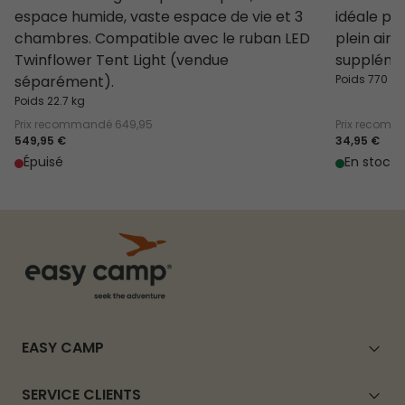
espace humide, vaste espace de vie et 3
idéale po
chambres. Compatible avec le ruban LED
plein air 
Twinflower Tent Light (vendue
supplémen
séparément).
Poids 770 g
Poids 22.7 kg
Prix recommandé
649,95
Prix recom
549,95 €
34,95 €
Épuisé
En stock
EASY CAMP
SERVICE CLIENTS