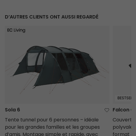
D’AUTRES CLIENTS ONT AUSSI REGARDÉ
Sola 6
Falcon Co
BESTSELLE
Sola 6
Falcon C
Tente tunnel pour 6 personnes – idéale
Couvertur
pour les grandes familles et les groupes
polyvalen
d’amis. Montage simple et rapide, avec
format d