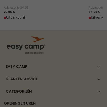
Adviesprijs
34,95
Adviesprijs
4
29,95 €
34,95 €
Uitverkocht
Uitverkoc
EASY CAMP
KLANTENSERVICE
CATEGORIEËN
OPENINGEN UREN