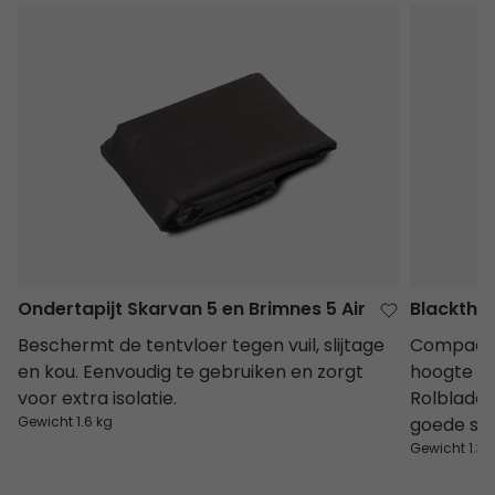
Ondertapijt Skarvan 5 en Brimnes 5 Air
Blackthor
Ondertapijt Skarvan 5 en Brimnes 5 Air
Blackthor
Beschermt de tentvloer tegen vuil, slijtage
Compacte 
en kou. Eenvoudig te gebruiken en zorgt
hoogte vo
voor extra isolatie.
Rolblado
Gewicht 1.6 kg
goede stab
Gewicht 1.38