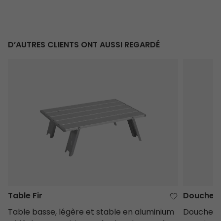
D’AUTRES CLIENTS ONT AUSSI REGARDÉ
Table Fir
Douche So
Table Fir
Douche S
Table basse, légère et stable en aluminium
Douche so