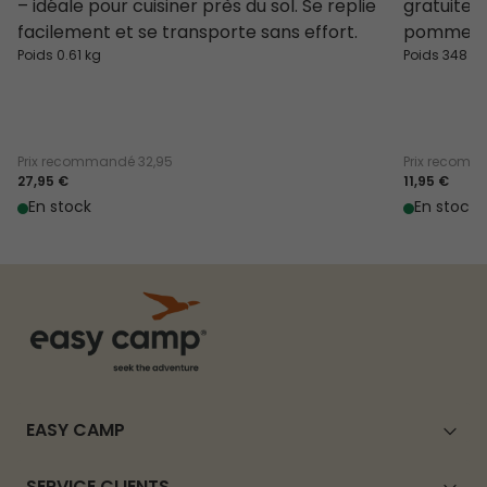
– idéale pour cuisiner près du sol. Se replie
gratuite
facilement et se transporte sans effort.
pomme de
Poids 0.61 kg
Poids 348 g
Prix recommandé
32,95
Prix recom
27,95 €
11,95 €
En stock
En stock
EASY CAMP