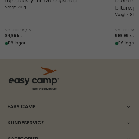
tøj og udstyr til hverdagsbrug.
bærehåndt
Vægt 170 g
bilture, p
Vægt 4.8 kg
Vejl. Pris
99,95
Vejl. Pris
699
84,95 kr.
599,95 kr.
På lager
På lager
EASY CAMP
KUNDESERVICE