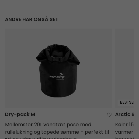
ANDRE HAR OGSÅ SET
Dry-pack M
Arctic Blu
BESTSELLE
Dry-pack M
Arctic Bl
Mellemstor 20L vandtæt pose med
Køler 15–
rullelukning og tapede sømme – perfekt til
varmer op