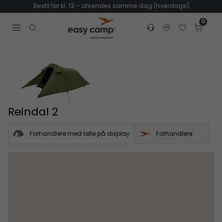
Bestil før kl. 13 – afsendes samme dag (hverdage)
0
Customer service
Find dealer
Favorites
Cart
Tr
Open search modal
Reindal 2
Forhandlere med telte på display
Forhandlere