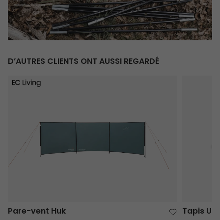
D’AUTRES CLIENTS ONT AUSSI REGARDÉ
Pare-vent Huk
Tapis Univ
Pare-vent Huk
Tapis Uni