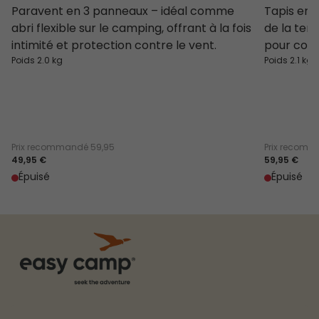
Paravent en 3 panneaux – idéal comme
Tapis en p
abri flexible sur le camping, offrant à la fois
de la ten
intimité et protection contre le vent.
pour conf
Poids 2.0 kg
Poids 2.1 kg
Prix recommandé
59,95
Prix recom
49,95 €
59,95 €
Épuisé
Épuisé