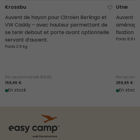
Krossbu
Utne
Auvent de hayon pour Citroën Berlingo et
Auvent d
VW Caddy – avec hauteur permettant de
aménagés
se tenir debout et porte avant optionnelle
fixation 
servant d’auvent.
Poids 8.8 kg
Poids 3.6 kg
Prix recommandé
189,95
Prix recom
159,95 €
259,95 €
En stock
En stock