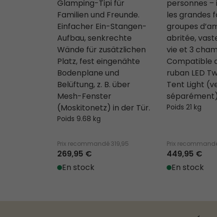
Glamping-Tipi für
personnes – 
Familien und Freunde.
les grandes f
Einfacher Ein-Stangen-
groupes d’am
Aufbau, senkrechte
abritée, vas
Wände für zusätzlichen
vie et 3 cha
Platz, fest eingenähte
Compatible a
Bodenplane und
ruban LED Tw
Belüftung, z. B. über
Tent Light (
Mesh-Fenster
séparément)
(Moskitonetz) in der Tür.
Poids 21 kg
Poids 9.68 kg
Prix recommandé
319,95
Prix recommand
269,95 €
449,95 €
En stock
En stock