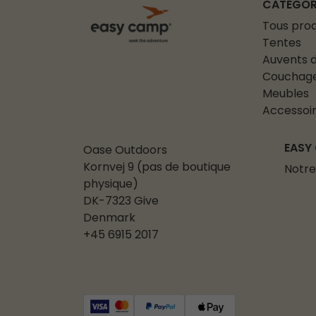
CATÉGOR
Tous prod
Tentes
Auvents d
Couchag
Meubles
Accessoi
EASY
Oase Outdoors
Kornvej 9 (pas de boutique
Notre
physique)
DK-7323 Give
Denmark
+45 6915 2017