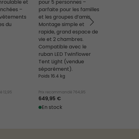
roulable et
pour 5 personnes –
aluminium a
anchées –
parfaite pour les familles
casseroles e
r vêtements
et les groupes d’amis.
Équipé d’un
es du
Montage simple et
alcool offra
rapide, grand espace de
uniforme po
vie et 2 chambres.
cuisson simp
Compatible avec le
air.
ruban LED Twinflower
Poids 559 g
Tent Light (vendue
séparément).
Poids 16.4 kg
dé
12,95
Prix recommandé
764,95
Prix recomman
649,95 €
39,95 €
En stock
En stock