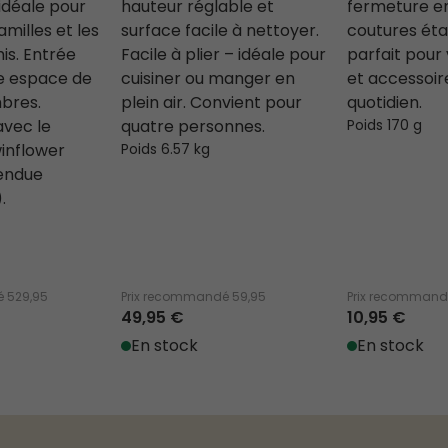
idéale pour
hauteur réglable et
fermeture en
amilles et les
surface facile à nettoyer.
coutures ét
is. Entrée
Facile à plier – idéale pour
parfait pou
te espace de
cuisiner ou manger en
et accessoir
mbres.
plein air. Convient pour
quotidien.
vec le
quatre personnes.
Poids 170 g
inflower
Poids 6.57 kg
vendue
.
é
529,95
Prix recommandé
59,95
Prix recomman
49,95 €
10,95 €
En stock
En stock