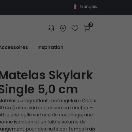
Français
0
Customer service
Find dealer
Favorites
Cart
Tracking
Accessoires
Inspiration
Matelas Skylark
Single 5,0 cm
Matelas autogonflant rectangulaire (200 x
60 cm) avec surface douce au toucher –
offre une belle surface de couchage, une
bonne isolation et un faible volume de
rangement pour des nuits par temps frais