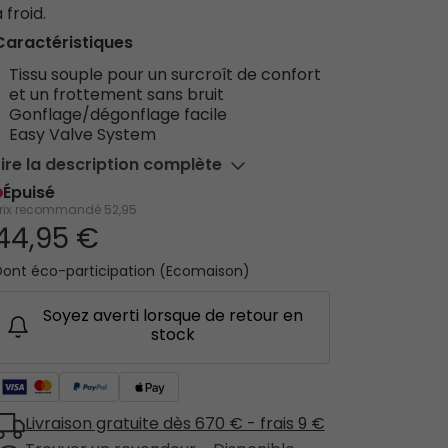
 froid.
Caractéristiques
Tissu souple pour un surcroît de confort
et un frottement sans bruit
Gonflage/dégonflage facile
Easy Valve System
Lire la description complète
Épuisé
Prix recommandé
52,95
44,95 €
Dont éco-participation (Ecomaison)
Soyez averti lorsque de retour en
stock
Livraison gratuite dès 670 € - frais 9 €