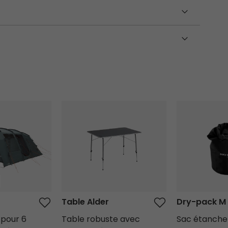
Table Alder
Dry-pack M
Table Alder
Dry-pack M
 pour 6
Table robuste avec
Sac étanche