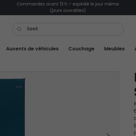
Commandez avant 13 h – expédié le jour même
(jours ouvrables)
Auvents de véhicules
Couchage
Meubles