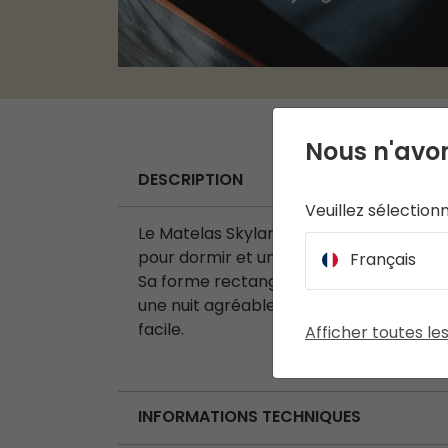
Nous n'avon
DESCRIPTION
Veuillez sélection
Le Matelas Skylark Single 5,0 cm est u
pour dormir et une épaisseur de 5 cm po
Français
Sa forme rectangulaire classique, combi
une nuit agréable et sans bruit. Le sy
facile.
Afficher toutes le
INFORMATIONS TECHNIQUES