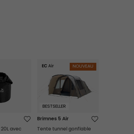
Brimnes 5 Air
Réchaud Te
NOUVEAU
BESTSELLER
Brimnes 5 Air
Réchaud T
 20L avec
Tente tunnel gonflable
Set de cuiss