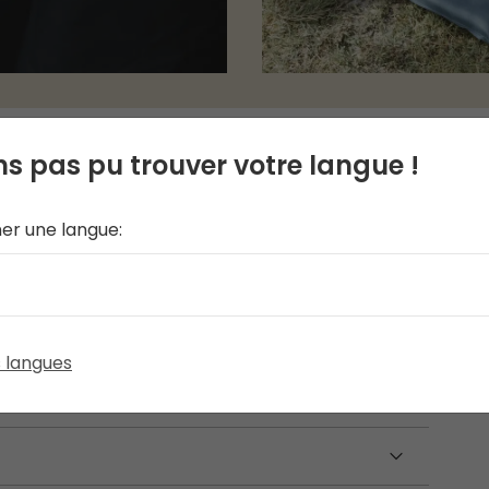
s pas pu trouver votre langue !
ner une langue:
n matelas auto-gonflant offrant plus d'espace
ur une meilleure isolation et plus de confort.
née avec un tissu en polyester doux, garantit
stème Easy Valve permet un gonflage rapide et
s langues