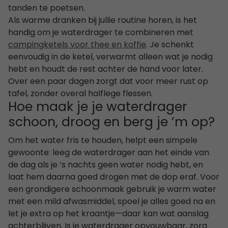
tanden te poetsen.
Als warme dranken bij jullie routine horen, is het
handig om je waterdrager te combineren met
campingketels voor thee en koffie
. Je schenkt
eenvoudig in de ketel, verwarmt alleen wat je nodig
hebt en houdt de rest achter de hand voor later.
Over een paar dagen zorgt dat voor meer rust op
tafel, zonder overal halflege flessen.
Hoe maak je je waterdrager
schoon, droog en berg je ’m op?
Om het water fris te houden, helpt een simpele
gewoonte: leeg de waterdrager aan het einde van
de dag als je ’s nachts geen water nodig hebt, en
laat hem daarna goed drogen met de dop eraf. Voor
een grondigere schoonmaak gebruik je warm water
met een mild afwasmiddel, spoel je alles goed na en
let je extra op het kraantje—daar kan wat aanslag
achterblijven. Is je waterdrager opvouwbaar, zorg