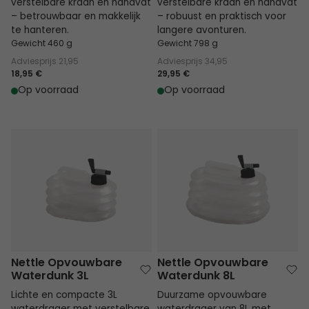
verstelbare kraan en handvat
verstelbare kraan en handvat
– betrouwbaar en makkelijk
– robuust en praktisch voor
te hanteren.
langere avonturen.
Gewicht 460 g
Gewicht 798 g
Adviesprijs
21,95
Adviesprijs
34,95
18,95 €
29,95 €
Op voorraad
Op voorraad
Nettle Opvouwbare Waterdunk 3L
Nettle Opvouwbare Waterdunk 
Nettle Opvouwbare
Nettle Opvouwbare
Waterdunk 3L
Waterdunk 8L
Lichte en compacte 3L
Duurzame opvouwbare