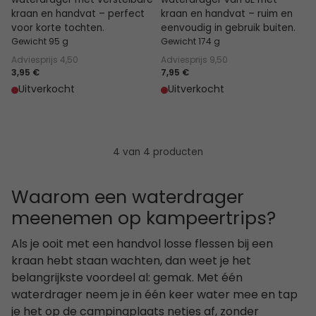
waterdrager met verstelbare
waterdrager van 8L met
kraan en handvat – perfect
kraan en handvat – ruim en
voor korte tochten.
eenvoudig in gebruik buiten.
Gewicht 95 g
Gewicht 174 g
Adviesprijs
4,50
Adviesprijs
9,50
3,95 €
7,95 €
Uitverkocht
Uitverkocht
4 van 4 producten
Waarom een waterdrager
meenemen op kampeertrips?
Als je ooit met een handvol losse flessen bij een
kraan hebt staan wachten, dan weet je het
belangrijkste voordeel al: gemak. Met één
waterdrager neem je in één keer water mee en tap
je het op de campingplaats netjes af, zonder