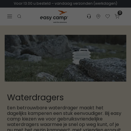
Voor 13.00 u besteld – vandaag verzonden (werkdagen)
0
Customer service
Find dealer
Favorites
Cart
Tr
Open search modal
Waterdragers
Een betrouwbare waterdrager maakt het
dagelijks kamperen een stuk eenvoudiger. Bij easy
camp kiezen we voor gebruiksvriendelijke
waterdragers waarmee je snel op weg kunt, of je
nu met het gezin kampeert, met vrienden eropuit