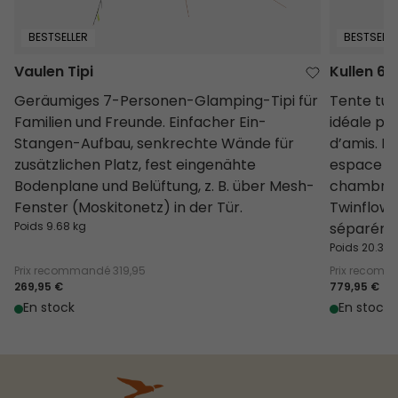
BESTSELLER
BESTSELLE
Vaulen Tipi
Kullen 6 A
Geräumiges 7-Personen-Glamping-Tipi für
Tente tun
Familien und Freunde. Einfacher Ein-
idéale po
Stangen-Aufbau, senkrechte Wände für
d’amis. M
zusätzlichen Platz, fest eingenähte
espace hu
Bodenplane und Belüftung, z. B. über Mesh-
chambres
Fenster (Moskitonetz) in der Tür.
Twinflowe
Poids 9.68 kg
séparéme
Poids 20.3 k
Prix recommandé
319,95
Prix recom
269,95 €
779,95 €
En stock
En stock