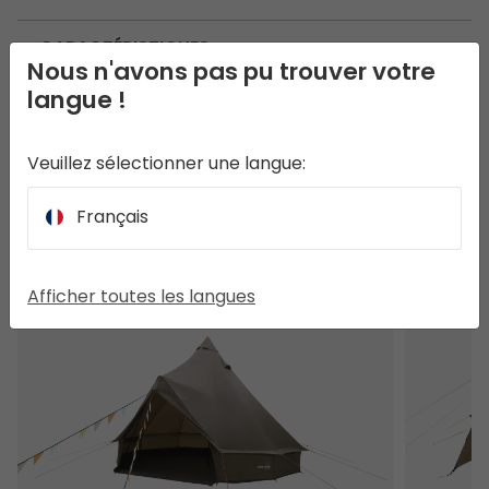
CARACTÉRISTIQUES
Nous n'avons pas pu trouver votre
langue !
UTILISATION ET ENTRETIEN
Veuillez sélectionner une langue:
Français
D’AUTRES CLIENTS ONT AUSSI REGARDÉ
Vaulen Tipi
Kullen 6 A
Afficher toutes les langues