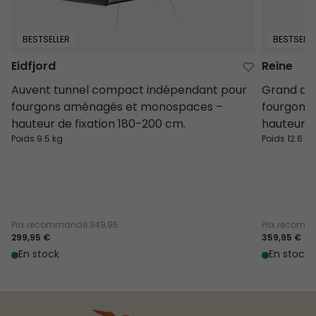
BESTSELLER
BESTSELLE
Eidfjord
Reine
Auvent tunnel compact indépendant pour
Grand au
fourgons aménagés et monospaces –
fourgons
hauteur de fixation 180-200 cm.
hauteur d
Poids 9.5 kg
Poids 12.6 kg
Prix recommandé
349,95
Prix recom
299,95 €
359,95 €
En stock
En stock