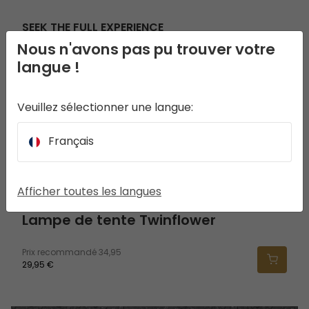
SEEK THE FULL EXPERIENCE
Nous n'avons pas pu trouver votre
Lampe de tente Twinflower
langue !
Veuillez sélectionner une langue:
Français
Afficher toutes les langues
Lampe de tente Twinflower
Prix recommandé
34,95
29,95 €