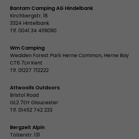
Bantam Camping AG Hindelbank
Kirchbergstr. 18
3324 Hintelbank
Tlf. 0041 34 4119090
Wm Camping
Wealden Forest Park Herne Common, Herne Bay
CT6 7LH Kent
Tlf. 01227 712222
Attwoolls Outdoors
Bristol Road
GL2 7DY Gloucester
Tlf. 01452 742 233
Bergzeit Alpin
Tölzerstr. 131