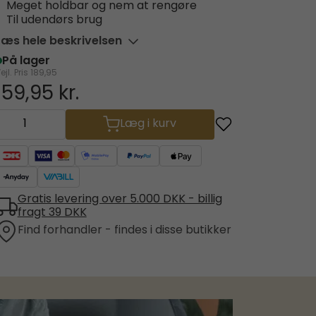
Meget holdbar og nem at rengøre
Til udendørs brug
Læs hele beskrivelsen
På lager
ejl. Pris
189,95
159,95 kr.
Læg i kurv
Gratis levering over 5.000 DKK - billig
fragt 39 DKK
Find forhandler - findes i disse butikker