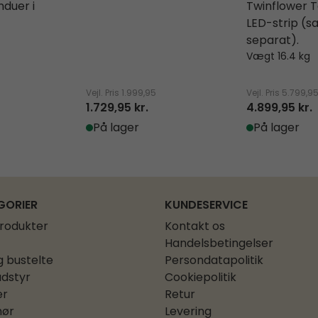
nduer i
Twinflower T
LED-strip (s
separat).
Vægt 16.4 kg
Vejl. Pris
1.999,95
Vejl. Pris
5.799,9
1.729,95 kr.
4.899,95 kr.
På lager
På lager
GORIER
KUNDESERVICE
produkter
Kontakt os
Handelsbetingelser
g bustelte
Persondatapolitik
dstyr
Cookiepolitik
er
Retur
hør
Levering