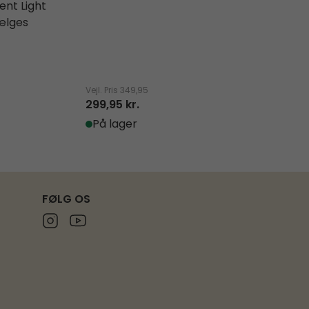
ent Light
mesh-dør.
ælges
Vægt 7.3 kg
5
Vejl. Pris
349,95
Vejl. Pris
1.999,9
299,95 kr.
1.699,95 kr.
På lager
På lager
FØLG OS
Instagram
Youtube