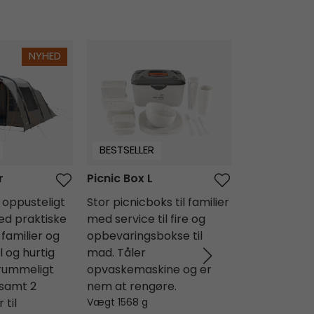
r
Picnic Box L
Rands Tipi
NYHED
BESTSELLER
BESTSELLER
r
Picnic Box L
Rands Tipi
oppusteligt
Stor picnicboks til familier
8-personers
ed praktiske
med service til fire og
tipitelt til s
 familier og
opbevaringsbokse til
eller venner
 og hurtig
mad. Tåler
stangs opsæ
 rummeligt
opvaskemaskine og er
rummeligt o
samt 2
nem at rengøre.
fastsyet bu
 til
Vægt 1568 g
ventilation 