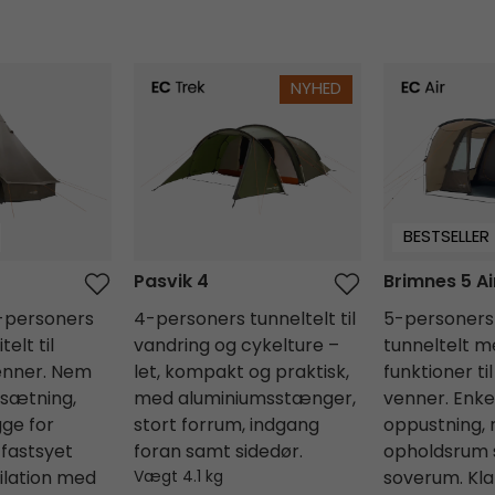
Pasvik 4
Brimnes 5 Ai
NYHED
BESTSELLER
Pasvik 4
Brimnes 5 Ai
-personers
4-personers tunneltelt til
5-personers 
elt til
vandring og cykelture –
tunneltelt m
venner. Nem
let, kompakt og praktisk,
funktioner til
sætning,
med aluminiumsstænger,
venner. Enkel
ge for
stort forrum, indgang
oppustning,
 fastsyet
foran samt sidedør.
opholdsrum 
ilation med
Vægt 4.1 kg
soverum. Klar