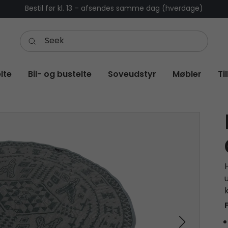
Bestil før kl. 13 – afsendes samme dag (hverdage)
lte
Bil- og bustelte
Soveudstyr
Møbler
Ti