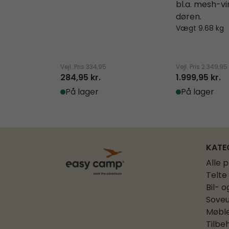
bl.a. mesh-vi
døren.
Vægt 9.68 kg
Vejl. Pris
334,95
Vejl. Pris
2.349,95
284,95 kr.
1.999,95 kr.
På lager
På lager
KATE
Alle 
Telte
Bil- o
Soveu
Møbl
Tilbe