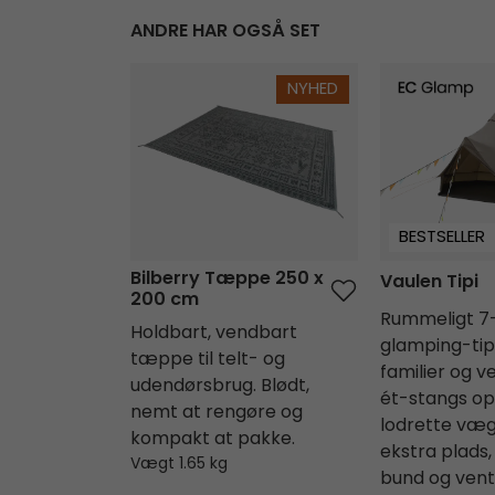
ANDRE HAR OGSÅ SET
Bilberry Tæppe 250 x 200 cm
Vaulen Tipi
NYHED
BESTSELLER
Bilberry Tæppe 250 x
Vaulen Tipi
200 cm
Rummeligt 7
Holdbart, vendbart
glamping-tipit
tæppe til telt- og
familier og 
udendørsbrug. Blødt,
ét-stangs op
nemt at rengøre og
lodrette væg
kompakt at pakke.
ekstra plads,
Vægt 1.65 kg
bund og vent