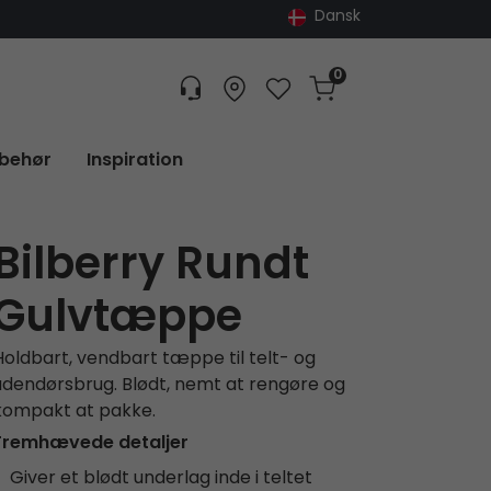
Dansk
0
Customer service
Find dealer
Favorites
Cart
Tracking
lbehør
Inspiration
Bilberry Rundt
Gulvtæppe
Holdbart, vendbart tæppe til telt- og
udendørsbrug. Blødt, nemt at rengøre og
kompakt at pakke.
Fremhævede detaljer
Giver et blødt underlag inde i teltet