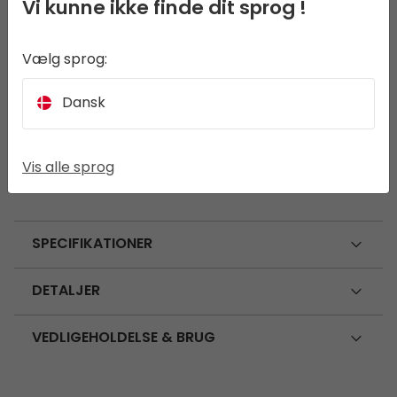
Vi kunne ikke finde dit sprog !
Skylark Liggeunderlag Double 5,0 cm er et
Vælg sprog:
selvoppusteligt liggeunderlag med en tykkelse
på 5 cm for ekstra isolering og komfort. Den
Dansk
klassiske rektangulære form og det bløde
polyestermateriale sikrer en behagelig, støjfri
nat. Easy Valve System sikrer hurtig oppustning
og tømning.
Vis alle sprog
SPECIFIKATIONER
DETALJER
VEDLIGEHOLDELSE & BRUG