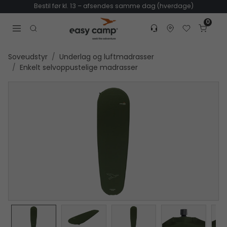
Bestil før kl. 13 – afsendes samme dag (hverdage)
0
Customer service
Find dealer
Favorites
Cart
Tr
Open search modal
Soveudstyr
Underlag og luftmadrasser
Enkelt selvoppustelige madrasser