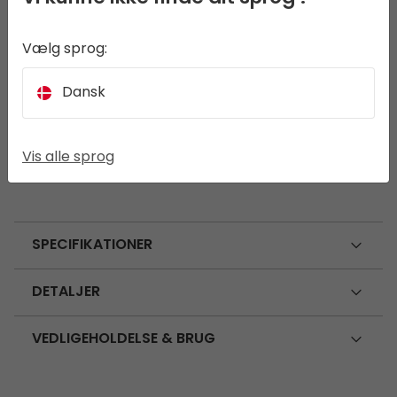
Kestrel Liggeunderlag Single 2,5 cm er ideel til
lette udendørseventyr, med en åben
Vælg sprog:
celleskumkonstruktion, der giver kompakt,
selvoppustelig komfort. Det pålidelige Easy
Dansk
Valve System gør oppustning og tømning hurtig
og nemt. Skåret for at reducere vægt og
pakkestørrelse, og leveres med en pakkepose
Vis alle sprog
for nem transport.
SPECIFIKATIONER
DETALJER
VEDLIGEHOLDELSE & BRUG