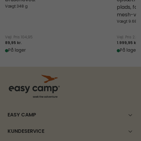
brusehoved.
opsætning
Vægt 348 g
plads, fas
mesh-vind
Vægt 9.68 k
Vejl. Pris
104,95
Vejl. Pris
2.34
89,95 kr.
1.999,95 kr.
På lager
På lager
EASY CAMP
KUNDESERVICE