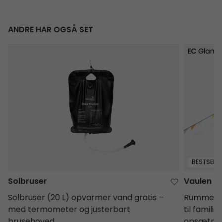
ANDRE HAR OGSÅ SET
Solbruser
Vaulen Tip
BESTSELLE
Solbruser
Vaulen Ti
Solbruser (20 L) opvarmer vand gratis –
Rummeligt
med termometer og justerbart
til famil