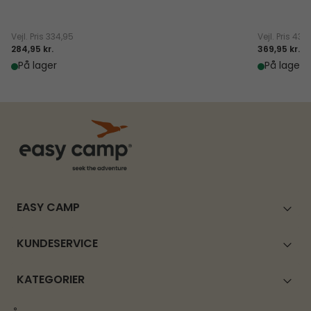
Vejl. Pris
334,95
Vejl. Pris
434
284,95 kr.
369,95 kr.
På lager
På lager
EASY CAMP
KUNDESERVICE
KATEGORIER