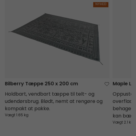
Bilberry Tæppe 250 x 200 cm
Maple Lo
NYHED
Bilberry Tæppe 250 x 200 cm
Maple Lo
Holdbart, vendbart tæppe til telt- og
Oppusteli
udendørsbrug. Blødt, nemt at rengøre og
overflade
kompakt at pakke.
behageli
Vægt 1.65 kg
kan bære o
Vægt 2.1 kg