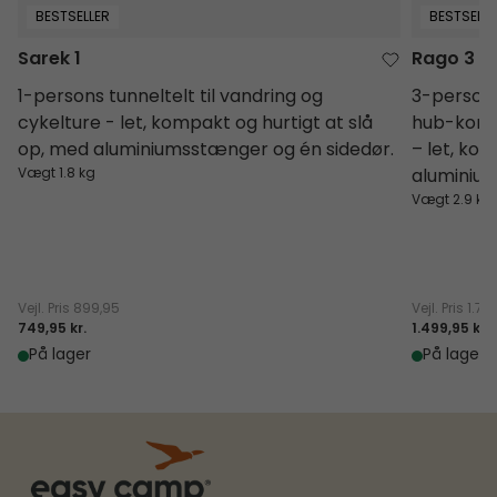
BESTSELLER
BESTSELLE
Sarek 1
Rago 3
1-persons tunneltelt til vandring og
3-persone
cykelture - let, kompakt og hurtigt at slå
hub-konst
op, med aluminiumsstænger og én sidedør.
– let, ko
Vægt 1.8 kg
aluminium
Vægt 2.9 kg
Vejl. Pris
899,95
Vejl. Pris
1.79
749,95 kr.
1.499,95 kr.
På lager
På lager