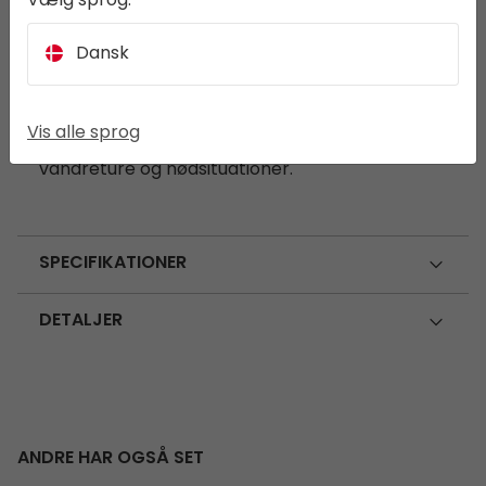
Vælg sprog:
redskab for friluftsentusiaster. Med et holdbart
blad i rustfrit stål har den en savtakket kant,
Dansk
oplukker, lineal og et håndtag omviklet med
paracord for et sikkert greb. Den er kompakt
og let, hvilket gør den perfekt til gravning,
Vis alle sprog
skæring og andre opgaver – ideel til camping,
vandreture og nødsituationer.
SPECIFIKATIONER
DETALJER
ANDRE HAR OGSÅ SET