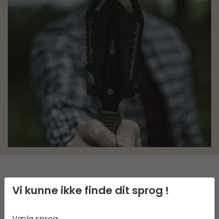
BESKRIVELSE
Vi kunne ikke finde dit sprog !
Hawkweed Håndskovl er et uundværligt