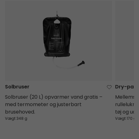
Solbruser
Dry-pack
Solbruser
Dry-pac
Solbruser (20 L) opvarmer vand gratis –
Mellemst
med termometer og justerbart
rullelukn
brusehoved.
tøj og uds
Vægt 348 g
Vægt 170 g