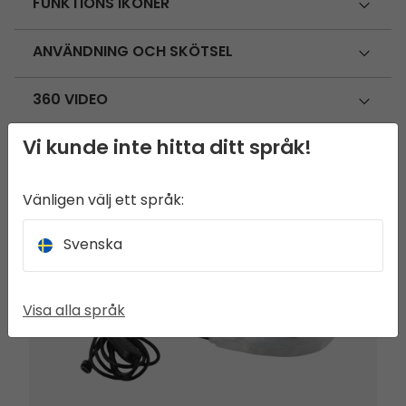
FUNKTIONS IKONER
ANVÄNDNING OCH SKÖTSEL
360 VIDEO
Vi kunde inte hitta ditt språk!
SEEK THE FULL EXPERIENCE
Vänligen välj ett språk:
Twinflower tältlampa
Svenska
Visa alla språk