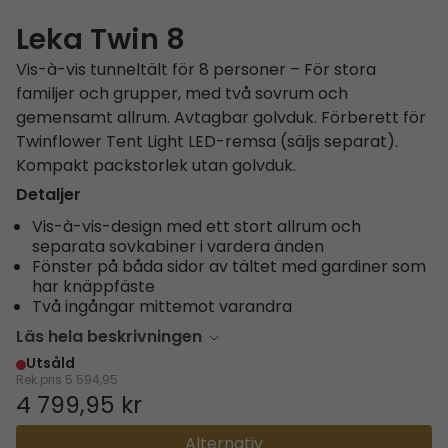
Leka Twin 8
Vis-à-vis tunneltält för 8 personer – För stora
familjer och grupper, med två sovrum och
gemensamt allrum. Avtagbar golvduk. Förberett för
Twinflower Tent Light LED-remsa (säljs separat).
Kompakt packstorlek utan golvduk.
Detaljer
Vis-à-vis-design med ett stort allrum och
separata sovkabiner i vardera änden
Fönster på båda sidor av tältet med gardiner som
har knäppfäste
Två ingångar mittemot varandra
Läs hela beskrivningen
Utsåld
Rek.pris
5 594,95
4 799,95 kr
Alternativ