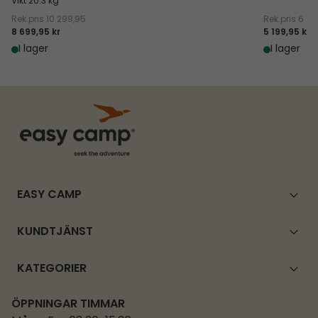
Vikt 20.3 kg
Rek.pris
10 299,95
Rek.pris
6 11
8 699,95 kr
5 199,95 kr
I lager
I lager
EASY CAMP
KUNDTJÄNST
KATEGORIER
ÖPPNINGAR TIMMAR