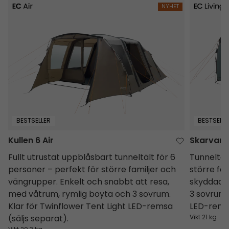
Kullen 6 Air
Skarvan 6
NYHET
BESTSELLER
BESTSELLE
Kullen 6 Air
Skarvan 
Fullt utrustat uppblåsbart tunneltält för 6
Tunneltält
personer – perfekt för större familjer och
större fa
vängrupper. Enkelt och snabbt att resa,
skyddad 
med våtrum, rymlig boyta och 3 sovrum.
3 sovrum.
Klar för Twinflower Tent Light LED-remsa
LED-remsa
(säljs separat).
Vikt 21 kg