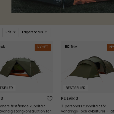
Pris
Lagerstatus
3
Pasvik 3
NYHET
N
TSELLER
BESTSELLER
 3
Pasvik 3
oners fristående kupoltält
3-personers tunneltält för
vändig stangkonstruktion för
vandrings- och cykelturer – lät