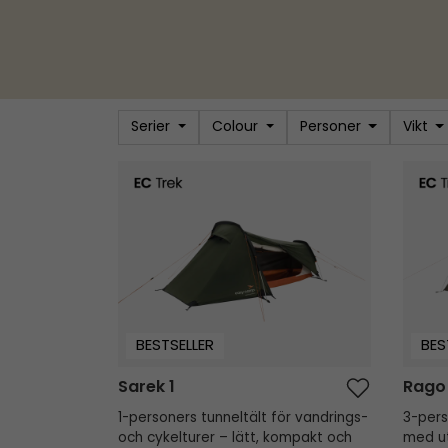
Serier
Colour
Personer
Vikt
Sarek 1
Rago 
BESTSELLER
BES
Sarek 1
Rago
1-personers tunneltält för vandrings-
3-pers
och cykelturer – lätt, kompakt och
med ut