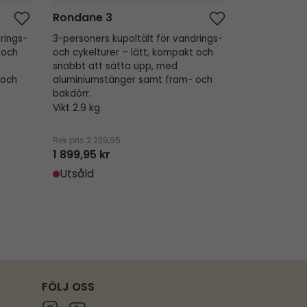
Rondane 3
rings-
3-personers kupoltält för vandrings-
 och
och cykelturer – lätt, kompakt och
snabbt att sätta upp, med
 och
aluminiumstänger samt fram- och
bakdörr.
Vikt 2.9 kg
Rek.pris
2 239,95
1 899,95 kr
Utsåld
FÖLJ OSS