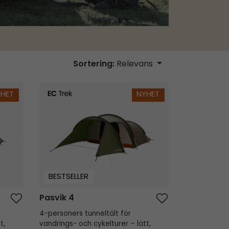
Sortering:
Relevans
Pasvik 4
YHET
NYHET
BESTSELLER
Pasvik 4
4-personers tunneltält för
t,
vandrings- och cykelturer – lätt,