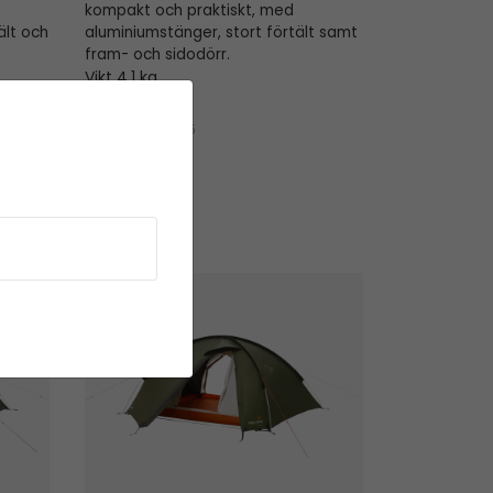
kompakt och praktiskt, med
ält och
aluminiumstänger, stort förtält samt
fram- och sidodörr.
Vikt 4.1 kg
Rek.pris
2 984,95
2 599,95 kr
I lager
Rondane 3