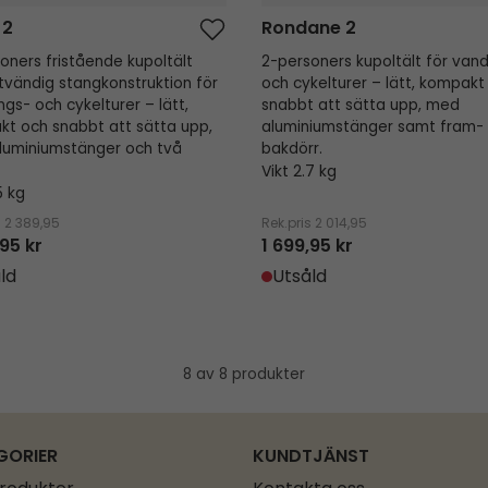
 2
Rondane 2
oners fristående kupoltält
2-personers kupoltält för vand
vändig stangkonstruktion för
och cykelturer – lätt, kompakt
ngs- och cykelturer – lätt,
snabbt att sätta upp, med
t och snabbt att sätta upp,
aluminiumstänger samt fram-
luminiumstänger och två
bakdörr.
Vikt 2.7 kg
5 kg
s
2 389,95
Rek.pris
2 014,95
,95 kr
1 699,95 kr
ld
Utsåld
8 av 8 produkter
GORIER
KUNDTJÄNST