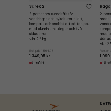
Sarek 2
Rago
2-personers tunneltält för
2-pers
vandrings- och cykelturer – lätt,
med ut
kompakt och snabbt att sätta upp,
vandri
med aluminiumstänger och två
kompak
sidodörrar.
med a
Vikt 2.2 kg
dörrar.
Vikt 2.
Rek.pris
1 564,95
Rek.pri
1 349,95 kr
1 999
Utsåld
Utså
KATE