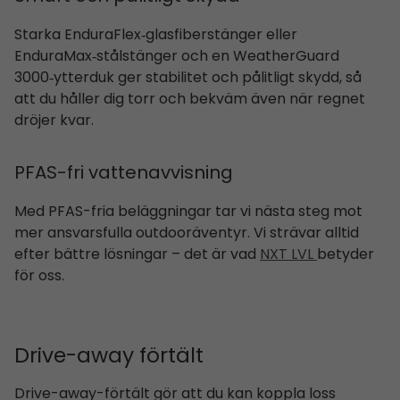
Starka EnduraFlex‑glasfiberstänger eller
EnduraMax‑stålstänger och en WeatherGuard
3000‑ytterduk ger stabilitet och pålitligt skydd, så
att du håller dig torr och bekväm även när regnet
dröjer kvar.
PFAS-fri vattenavvisning
Med PFAS-fria beläggningar tar vi nästa steg mot
mer ansvarsfulla outdooräventyr. Vi strävar alltid
efter bättre lösningar – det är vad
NXT LVL
betyder
för oss.
Drive-away förtält
Drive-away-förtält gör att du kan koppla loss