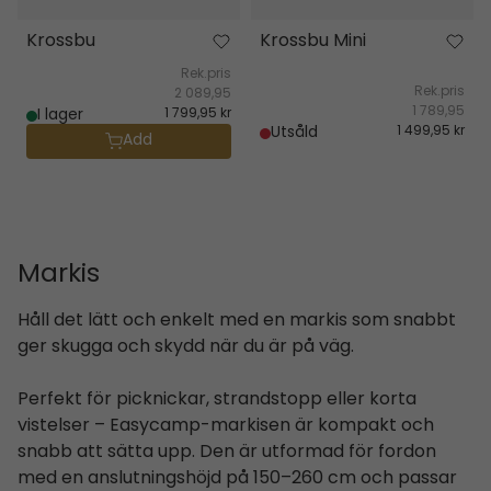
Krossbu
Krossbu Mini
Rek.pris
Rek.pris
2 089,95
1 789,95
I lager
1 799,95 kr
Utsåld
1 499,95 kr
Add
Markis
Håll det lätt och enkelt med en markis som snabbt
ger skugga och skydd när du är på väg.
Perfekt för picknickar, strandstopp eller korta
vistelser – Easycamp-markisen är kompakt och
snabb att sätta upp. Den är utformad för fordon
med en anslutningshöjd på 150–260 cm och passar