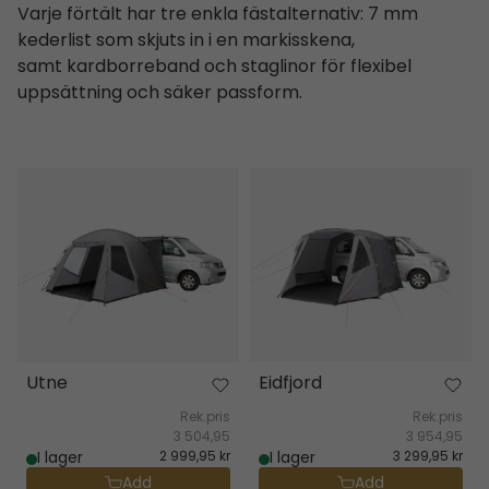
Varje förtält har tre enkla fästalternativ: 7 mm
kederlist som skjuts in i en markisskena,
samt kardborreband och staglinor för flexibel
uppsättning och säker passform.
Utne
Eidfjord
Utne
Eidfjord
Rek.pris
Rek.pris
3 504,95
3 954,95
I lager
2 999,95 kr
I lager
3 299,95 kr
Add
Add