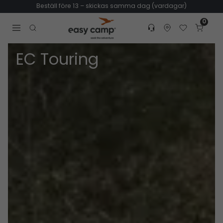
Beställ före 13 – skickas samma dag (vardagar)
0
Customer service
Find dealer
Favorites
Cart
Tr
Open search modal
EC Touring