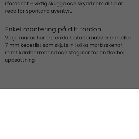
i fordonet – viktig skugga och skydd som alltid är
redo för spontana äventyr..
Enkel montering på ditt fordon
Varje markis har tre enkla fästalternativ: 5 mm eller
7 mm kederlist som skjuts in i olika markisskenor,
samt kardborreband och staglinor för en flexibel
uppsättning.
Justerbar efter vädret
Stryn Karkis och Lom Tri Markis har höj-justerbara
stålstänger, så att du kan vinkla solseglet för bättre
skydd mot lågt stående sol – eller, på Lom Tri Markis,