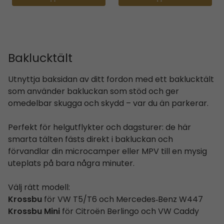
Baklucktält
Utnyttja baksidan av ditt fordon med ett baklucktält
som använder bakluckan som stöd och ger
omedelbar skugga och skydd – var du än parkerar.
Perfekt för helgutflykter och dagsturer: de här
smarta tälten fästs direkt i bakluckan och
förvandlar din microcamper eller MPV till en mysig
uteplats på bara några minuter.
Välj rätt modell:
Krossbu
för VW T5/T6 och Mercedes‑Benz W447
Krossbu Mini
för Citroën Berlingo och VW Caddy