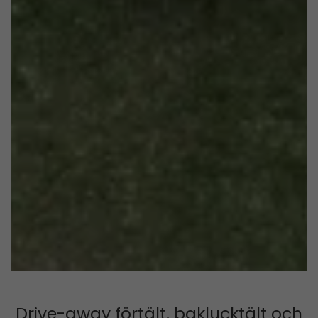
Drive-away förtält, baklucktält och