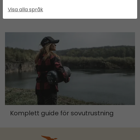
Visa alla språk
Väsentliga produkter
Komplett guide för sovutrustning