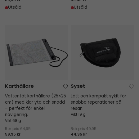
89,95 kr
59,95 kr
Utsåld
Utsåld
Karthållare
Syset
Karthållare
Syset
Vattentät korthållare (25×25
Lätt och kompakt sykit för
cm) med klar yta och snodd
snabba reparationer på
– perfekt för enkel
resan.
navigering.
Vikt 19 g
Vikt 68 g
Rek.pris
64,95
Rek.pris
49,95
59,95 kr
44,95 kr