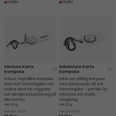
Utsåld
Utsåld
Venture Karts Kompass
Adventure Karts Kompass
Venture Karts
Adventure Karts
Kompass
Kompass
Robust, hopfällbar kompass
Enkel och pålitlig kompass
med stor förstoringslins och
med självlysande nål och
vridbar skiva för noggrann
förstoringslins – perfekt för
och detaljerad kartläsning på
nybörjare och snabb
alla äventyr.
navigering.
Vikt 50 g
Vikt 22 g
Rek.pris
104,95
Rek.pris
69,95