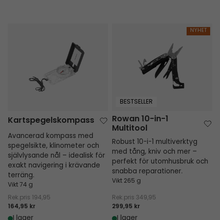
Kartspegelskompass
Rowan 10-in-1 Multitool
NYHET
BESTSELLER
Rowan 10-in-1
Kartspegelskompass
Multitool
Avancerad kompass med
Robust 10-i-1 multiverktyg
spegelsikte, klinometer och
med tång, kniv och mer –
självlysande nål – idealisk för
perfekt för utomhusbruk och
exakt navigering i krävande
snabba reparationer.
terräng.
Vikt 265 g
Vikt 74 g
Rek.pris
194,95
Rek.pris
349,95
164,95 kr
299,95 kr
I lager
I lager