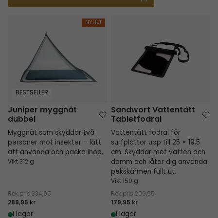
Juniper myggnät dubbel
Sandwort Vattentätt Tabletfodr
NYHET
BESTSELLER
Juniper myggnät
Sandwort Vattentätt
dubbel
Tabletfodral
Myggnät som skyddar två
Vattentätt fodral för
personer mot insekter – lätt
surfplattor upp till 25 × 19,5
att använda och packa ihop.
cm. Skyddar mot vatten och
Vikt 312 g
damm och låter dig använda
pekskärmen fullt ut.
Vikt 150 g
Rek.pris
334,95
Rek.pris
209,95
289,95 kr
179,95 kr
I lager
I lager