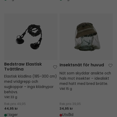
Bedstraw Elastisk Tvättlina
Insektsnät för huvud
Bedstraw Elastisk
Insektsnät för huvud
Tvättlina
Nät som skyddar ansikte och
Elastisk klädlina (185–300 cm)
hals mot insekter – idealiskt
med vridgrepp och
med hatt med bred brätte.
sugkoppar – inga klädnypor
Vikt 15 g
behövs.
Vikt 33 g
Rek.pris
49,95
Rek.pris
39,95
44,95 kr
34,95 kr
I lager
Utsåld