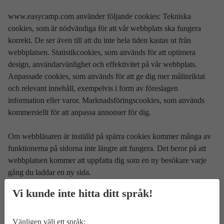
www.easycamp.com använder följande cookies: Tekniska
cookies, som är nödvändiga för att vår webbplats ska fungera
korrekt. De ser även till att du inte hela tiden kastas ut från
webbplatsen. Statistikcookies, som används för att optimera
design, användarvänlighet och effektivitet på vår webbplats.
Anpassade cookies, som används för att ge dig mer målinriktat
och relevant innehåll, exempelvis i form av föreslagen
information eller varor. Marknadsföringscookies, som används
kommersiellt för att anpassa annonser för dig.
Om webbläsaren är inställd på spärra cookies kommer många av
funktionerna på sidorna inte längre att fungera. Det beror på att
webbplatsen kommer att uppfatta dig som en ny besökare varje
gång du laddar en ny sida.
Vi kunde inte hitta ditt språk!
Om du inte vill godkänna cookies kan du ställa in webbläsaren så
att den automatiskt hindrar att cookies sparas eller så att du
informeras varje gång en webbplats försöker spara en cookie. Det
Vänligen välj ett språk: