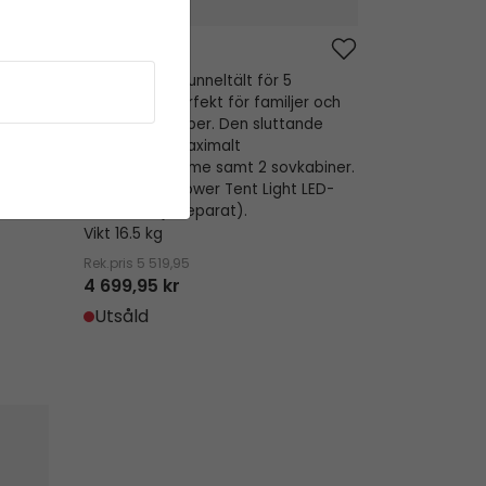
Hamra 5
oner –
Fullt utrustat tunneltält för 5
vå
personer – perfekt för familjer och
samt
vänskapsgrupper. Den sluttande
erett
fronten ger maximalt
-remsa
vardagsutrymme samt 2 sovkabiner.
storlek
Klar för Twinflower Tent Light LED-
remsa (säljs separat).
Vikt 16.5 kg
Rek.pris
5 519,95
4 699,95 kr
Utsåld