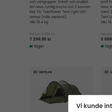
och vängrupper. Enkelt och snabbt
små fa
att resa, rymlig boyta och 2 sovrum.
resa, 
Klar för Twinflower Tent Light LED-
samt 2
remsa (säljs separat).
Tent L
Vikt 16.4 kg
Vikt 14
Rek.pris
8 654,95
Rek.pri
7 299,95 kr
6 699
I lager
I lag
Hidra 5
Kinn 5
Vi kunde int