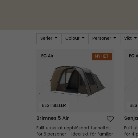
Serier
Colour
Personer
Vikt
Brimnes 5 Air
Senja 4
NYHET
BESTSELLER
BES
Brimnes 5 Air
Senja
Fullt utrustat uppblåsbart tunneltält
Fullt 
för 5 personer – idealiskt för familjer
för 4 