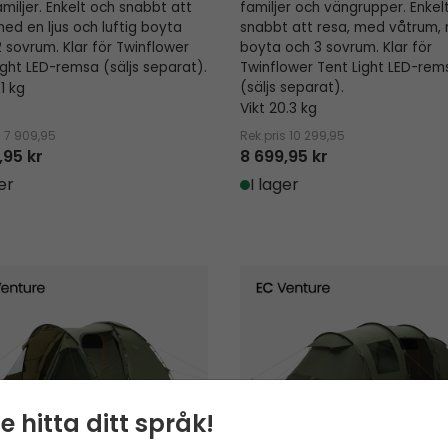
miljer. Enkelt och snabbt att
familjer och vängrupper. Enkel
med en ljus och luftig boyta
snabbt att resa, med våtrum, 
 sovrum. Klar för Twinflower
boyta och 3 sovrum. Klar för
ight LED-remsa (säljs separat).
Twinflower Tent Light LED-rem
.1 kg
(säljs separat).
Vikt 20.3 kg
s
7 909,95
Rek.pris
10 299,95
,95 kr
8 699,95 kr
er
I lager
Leka Twin 6
e hitta ditt språk!