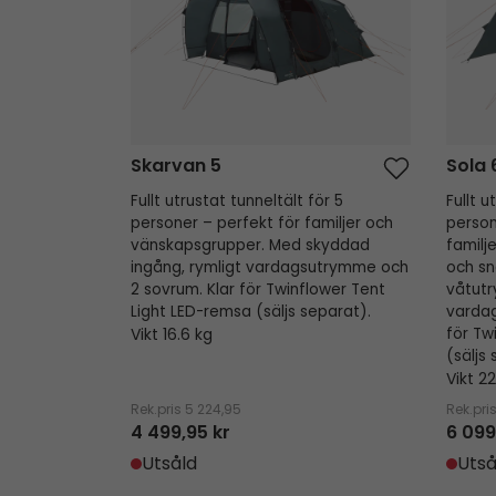
Skarvan 5
Sola 
Fullt utrustat tunneltält för 5
Fullt u
personer – perfekt för familjer och
person
vänskapsgrupper. Med skyddad
familj
ingång, rymligt vardagsutrymme och
och sn
2 sovrum. Klar för Twinflower Tent
våtutr
Light LED-remsa (säljs separat).
vardag
Vikt 16.6 kg
för Tw
(säljs
Vikt 22
Rek.pris
5 224,95
Rek.pri
4 499,95 kr
6 099
Utsåld
Utså