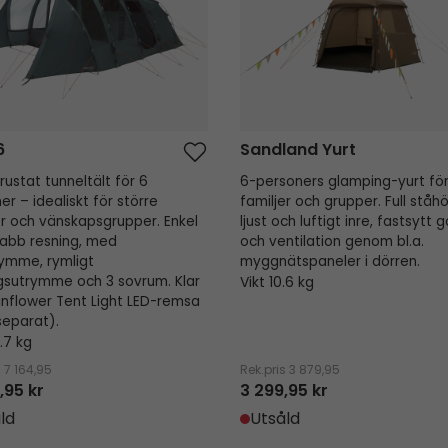
6
Sandland Yurt
trustat tunneltält för 6
6-personers glamping-yurt fö
er – idealiskt för större
familjer och grupper. Full ståhö
er och vänskapsgrupper. Enkel
ljust och luftigt inre, fastsytt g
abb resning, med
och ventilation genom bl.a.
ymme, rymligt
myggnäts­paneler i dörren.
sutrymme och 3 sovrum. Klar
Vikt 10.6 kg
inflower Tent Light LED-remsa
 separat).
.7 kg
s
7 164,95
Rek.pris
3 879,95
,95 kr
3 299,95 kr
ld
Utsåld