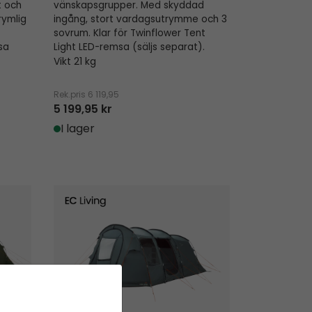
t och
vänskapsgrupper. Med skyddad
rymlig
ingång, stort vardagsutrymme och 3
sovrum. Klar för Twinflower Tent
sa
Light LED-remsa (säljs separat).
Vikt 21 kg
Rek.pris
6 119,95
5 199,95 kr
I lager
Hamra 5