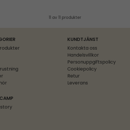
11 av 11 produkter
GORIER
KUNDTJÄNST
produkter
Kontakta oss
Handelsvillkor
Personuppgiftspolicy
rustning
Cookiepolicy
er
Retur
ehör
Leverans
 CAMP
istory