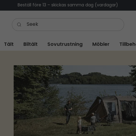
Beställ före 13 – skickas samma dag (vardagar)
Tält
Biltält
Sovutrustning
Möbler
Tillbe