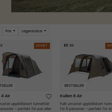
Pris
Lagerstatus
 Air
Kullen 6 Air
NYHET
N
TSELLER
BESTSELLER
 4 Air
Kullen 6 Air
utrustat uppblåsbart tunneltält
Fullt utrustat uppblåsbart tunn
personer – perfekt för par eller
för 6 personer – perfekt för s