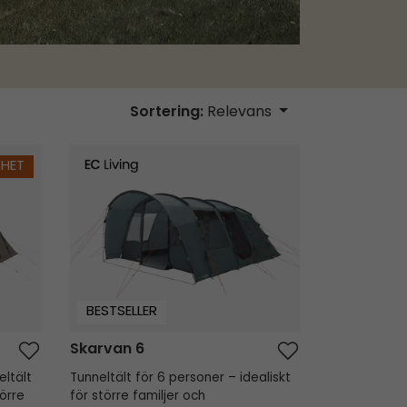
Sortering:
Relevans
Skarvan 6
YHET
BESTSELLER
Skarvan 6
eltält
Tunneltält för 6 personer – idealiskt
törre
för större familjer och