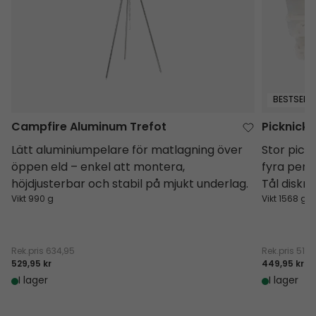
BESTSELLE
Campfire Aluminum Trefot
Picknickl
Lätt aluminiumpelare för matlagning över
Stor pickn
öppen eld – enkel att montera,
fyra pers
höjdjusterbar och stabil på mjukt underlag.
Tål diskm
Vikt 990 g
Vikt 1568 g
Rek.pris
634,95
Rek.pris
519,
529,95 kr
449,95 kr
I lager
I lager