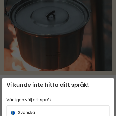
Vi kunde inte hitta ditt språk!
BESKRIVNING
Vänligen välj ett språk:
Campfire-Grytan 4L, tillverkad av robust
rostfritt stål, är perfekt för servering till
Svenska