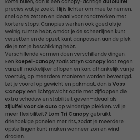
korte buien, dan is een canopy-achtige
autoluifel
precies wat je zoekt. Hij is lichter om mee te nemen,
snel op te zetten en ideaal voor rondtrekken met
kortere stops. Canopies werken ook goed als je
weinig ruimte hebt, omdat je de scheerlijnen kunt
verzetten en de opzet kunt aanpassen aan de plek
die je tot je beschikking hebt.
Verschillende vormen doen verschillende dingen.
Een
koepel-canopy
zoals
Stryn Canopy
laat regen
vanzelf makkelijker aflopen en kan, afhankelijk van je
voertuig, op meerdere manieren worden bevestigd.
Let je vooral op gewicht en pakmaat, dan is
Voss
Canopy
een lichtgewicht optie met zijflappen die
extra schaduw en stabiliteit geven—ideaal als
zijluifel voor de auto
op winderige plekken. Wil je
meer flexibiliteit?
Lom Tri Canopy
gebruikt
driehoekige panelen met rits, zodat je meerdere
opstellingen kunt maken wanneer zon en wind
draaien.