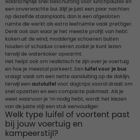
waarschijnlijk snel beschutting voor lunchpauzes en
een onverwachte bui. Blijf je juist een paar nachten
op dezelfde staanplaats, dan is een afgesloten
ruimte die werkt als extra leefruimte vaak prettiger.
Denk ook aan waar je het meeste profijt van hebt:
koken uit de wind, modderige schoenen buiten
houden of schaduw creëren zodat je kunt lezen
terwijl de waterkoker opwarmt.
Het helpt ook om realistisch te zijn over je voertuig
en hoe je meestal parkeert. Een
luifel voor je bus
vraagt vaak om een nette aansluiting op de daklijn,
terwijl een
autoluifel
voor dagtrips vooral draait om
snel opzetten en een compacte pakmaat. Als je
weet waarvoor je ’m nodig hebt, wordt het kiezen
van de juiste stijl een stuk eenvoudiger.
Welk type luifel of voortent past
bij jouw voertuig en
kampeerstijl?