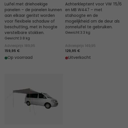
Luifel met driehoekige
Achterkleptent voor VW T5/6
panelen – de panelen kunnen
en MB W447 – met
aan elkaar geritst worden
stahoogte en de
voor flexibele schaduw of
mogelijkheid om de deur als
beschutting, met in hoogte
zonneluifel te gebruiken.
verstelbare stokken.
Gewicht 3.3 kg
Gewicht 3.8 kg
Adviesprijs
189,95
Adviesprijs
149,95
159,95 €
129,95 €
Op voorraad
Uitverkocht
Voss luifel