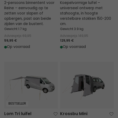
2-persoons binnentent voor
Koepelvormige luifel –
Reine – eenvoudig op te
universeel ontwerp met
zetten voor slapen of
stahoogte, in hoogte
opbergen, past aan beide
verstelbare stokken 150-200
zijden van de bustent.
cm.
Gewicht 1.7 kg
Gewicht 3.9 kg
Adviesprijs
69,95
Adviesprijs
149,95
59,95 €
129,95 €
Op voorraad
Op voorraad
Lom Tri luifel
Krossbu Mini
BESTSELLER
Lom Tri luifel
Krossbu Mini