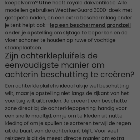
koepelvorm?
Utne
heeft royale dakventilatie. Alle
modellen gebruiken WeatherGuard 3000-doek met
getapete naden, en een extra beschermlaag onder
je tent helpt ook—
leg een beschermend grondzeil
onder je opstelling
om slijtage te beperken en de
vloer schoner te houden op ruwe of vochtige
staanplaatsen.
Zijn achterklepluifels de
eenvoudigste manier om
achterin beschutting te creëren?
Een achterklepluifel is ideaal als je wel beschutting
wilt, maar je opstelling niet langs de zijkant van het
voertuig wilt uitbreiden. Je creëert een beschutte
zone direct bij de achterklepopening; handig voor
een snelle maaltijd, om je om te kleden uit natte
kleding of om je spullen te sorteren terwijl de regen
uit de buurt van de achterkant blijft. Voor veel
reizigers is dit de meest directe manier om extra