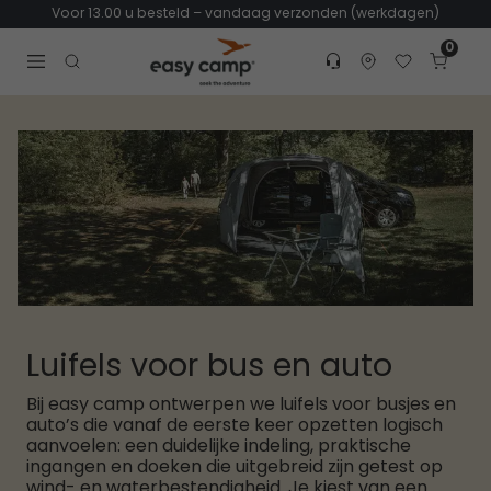
Voor 13.00 u besteld – vandaag verzonden (werkdagen)
0
Customer service
Find dealer
Favorites
Cart
Tr
Open search modal
Luifels voor bus en auto
Bij easy camp ontwerpen we luifels voor busjes en
auto’s die vanaf de eerste keer opzetten logisch
aanvoelen: een duidelijke indeling, praktische
ingangen en doeken die uitgebreid zijn getest op
wind- en waterbestendigheid. Je kiest van een