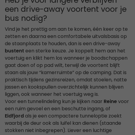
Heb je voor langere verblijven
een drive-away voortent voor je
bus nodig?
Vind je het prettig om aan te komen, één keer op te
zetten en daarna een comfortabele uitvalsbasis op
de staanplaats te houden, dan is een drive-away
bustent
een sterke keuze. Je koppelt hem aan het
voertuig en klikt hem los wanneer je boodschappen
gaat doen of op pad wilt, terwijl de voortent blijft
staan als jouw “kamerruimte” op de camping. Dat is
praktisch tijdens gezinsreizen, omdat stoelen, natte
jassen en kookspullen overzichtelijk kunnen blijven
liggen, ook wanneer het voertuig weg is.
Voor een tunnelindeling kun je kijken naar
Reine
voor
een ruim gevoel en een beschutte ingang, of
Eidfjord
als je een compactere tunneloptie zoekt
waarbij de deur ook als luifel kan dienen (staande
stokken niet inbegrepen). Liever een luchtige