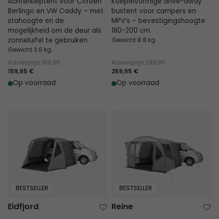
Achterkleptent voor Citroën
Koepelvormige drive-away
Berlingo en VW Caddy – met
bustent voor campers en
stahoogte en de
MPV’s – bevestigingshoogte
mogelijkheid om de deur als
180-200 cm.
zonneluifel te gebruiken.
Gewicht 8.8 kg
Gewicht 3.6 kg
Adviesprijs
189,95
Adviesprijs
299,95
159,95 €
259,95 €
Op voorraad
Op voorraad
Eidfjord
Reine
BESTSELLER
BESTSELLER
Eidfjord
Reine