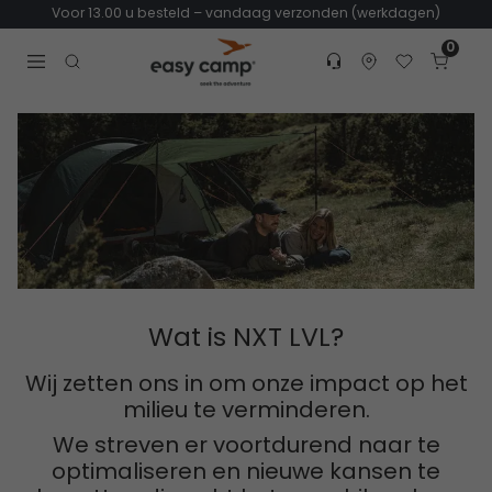
Voor 13.00 u besteld – vandaag verzonden (werkdagen)
0
Customer service
Find dealer
Favorites
Cart
Tr
Open search modal
Wat is NXT LVL?
Wij zetten ons in om onze impact op het
milieu te verminderen.
We streven er voortdurend naar te
optimaliseren en nieuwe kansen te