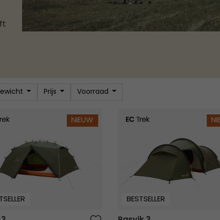
ft
ewicht
Prijs
Voorraad
3
Pasvik 3
NIEUW
N
TSELLER
BESTSELLER
 3
Pasvik 3