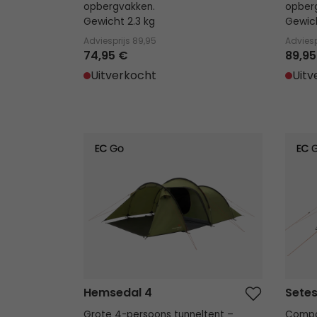
opbergvakken.
opber
Gewicht 2.3 kg
Gewich
Adviesprijs
89,95
Adviesp
74,95 €
89,95
Uitverkocht
Uitv
Hemsedal 4
Setesd
Hemsedal 4
Setes
Grote 4-persoons tunneltent –
Compa