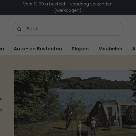
Voor 13.00 u besteld – vandaag verzonden
(werkdagen)
en
Auto- en Bustenten
Slapen
Meubelen
A
or
n