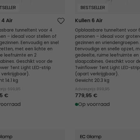
TSELLER
BESTSELLER
 4 Air
Kullen 6 Air
sbare tunneltent voor 4
Opblaasbare tunneltent voor 
en – ideaal voor stellen of
personen – ideaal voor groter
 gezinnen. Eenvoudig en snel
gezinnen en vriendengroepen.
zetten, met een lichte en
Eenvoudige en snelle opzet, m
ge leefruimte en 2
gedeelte, ruime leefruimte en
abines. Geschikt voor de
slaapcabines. Geschikt voor d
ower Tent Light LED-strip
Twinflower Tent Light LED-strip
 verkrijgbaar).
(apart verkrijgbaar).
t 14.1 kg
Gewicht 20.3 kg
rijs
699,95
Adviesprijs
899,95
5 €
779,95 €
voorraad
Op voorraad
 Tipi
Orsa Cabin