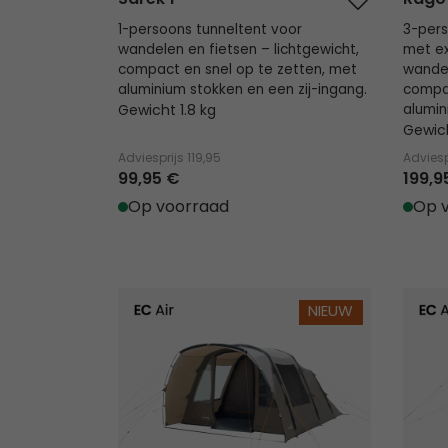
1-persoons tunneltent voor
3-pers
wandelen en fietsen – lichtgewicht,
met ex
compact en snel op te zetten, met
wandel
aluminium stokken en een zij-ingang.
compac
Gewicht 1.8 kg
alumin
Gewich
Adviesprijs
119,95
Adviesp
99,95 €
199,9
Op voorraad
Op 
Brimnes 5 Air
Senja 4
NIEUW