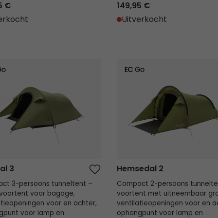
5 €
149,95 €
erkocht
Uitverkocht
l 3
Hemsedal 2
al 3
Hemsedal 2
ct 3-persoons tunneltent –
Compact 2-persoons tunnelte
 voortent voor bagage,
voortent met uitneembaar gro
atieopeningen voor en achter,
ventilatieopeningen voor en a
gpunt voor lamp en
ophangpunt voor lamp en