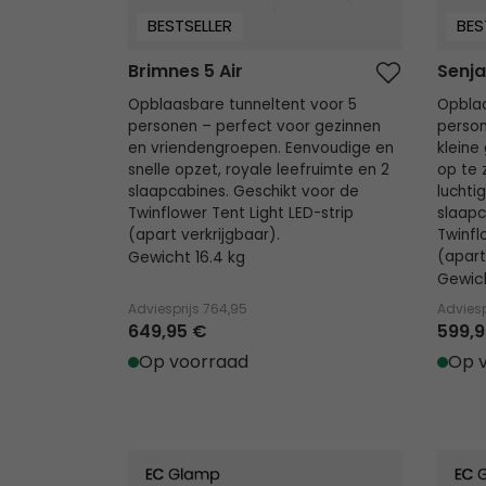
BESTSELLER
BES
Brimnes 5 Air
Senja
Opblaasbare tunneltent voor 5
Opblaa
personen – perfect voor gezinnen
person
en vriendengroepen. Eenvoudige en
kleine
snelle opzet, royale leefruimte en 2
op te 
slaapcabines. Geschikt voor de
luchti
Twinflower Tent Light LED-strip
slaapc
(apart verkrijgbaar).
Twinfl
Gewicht 16.4 kg
(apart
Gewich
Adviesprijs
764,95
Adviesp
649,95 €
599,9
Op voorraad
Op 
Rands Tipi
Vaulen