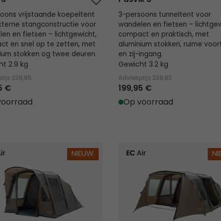
oons vrijstaande koepeltent
3-persoons tunneltent voor
terne stangconstructie voor
wandelen en fietsen – lichtgew
en en fietsen – lichtgewicht,
compact en praktisch, met
t en snel op te zetten, met
aluminium stokken, ruime voor
ium stokken og twee deuren.
en zij-ingang.
t 2.9 kg
Gewicht 3.2 kg
rijs
239,95
Adviesprijs
239,95
5 €
199,95 €
voorraad
Op voorraad
 Air
Kullen 6 Air
NIEUW
N