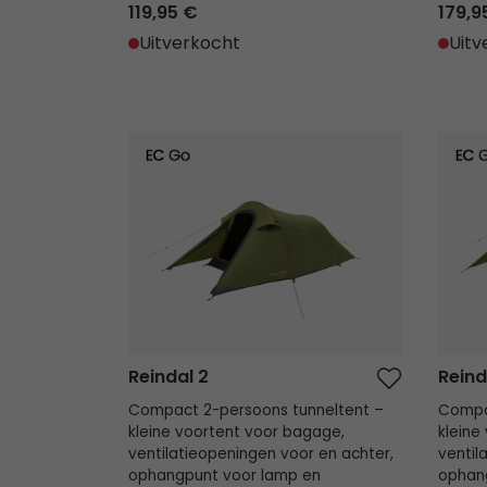
119,95 €
179,9
Uitverkocht
Uitv
Reindal 2
Reinda
Reindal 2
Reind
Compact 2-persoons tunneltent –
Compa
kleine voortent voor bagage,
kleine
ventilatieopeningen voor en achter,
ventil
ophangpunt voor lamp en
ophan