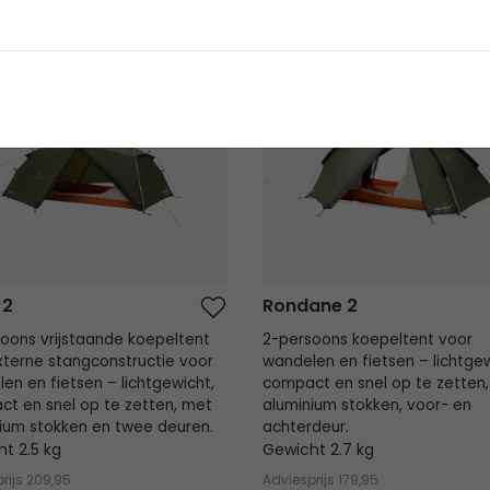
2
Rondane 2
NIEUW
 2
Rondane 2
oons vrijstaande koepeltent
2-persoons koepeltent voor
terne stangconstructie voor
wandelen en fietsen – lichtgew
en en fietsen – lichtgewicht,
compact en snel op te zetten
t en snel op te zetten, met
aluminium stokken, voor- en
ium stokken en twee deuren.
achterdeur.
t 2.5 kg
Gewicht 2.7 kg
rijs
209,95
Adviesprijs
179,95