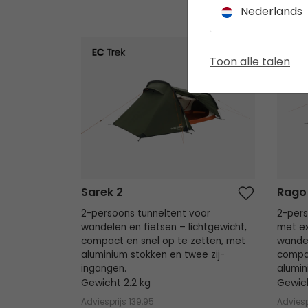
Nederlands
Sarek 2
Rago 
Toon alle talen
Sarek 2
Rago
2-persoons tunneltent voor
2-pers
wandelen en fietsen – lichtgewicht,
met ex
compact en snel op te zetten, met
wandel
aluminium stokken en twee zij-
compac
ingangen.
alumin
Gewicht 2.2 kg
Gewich
Adviesprijs
139,95
Adviesp