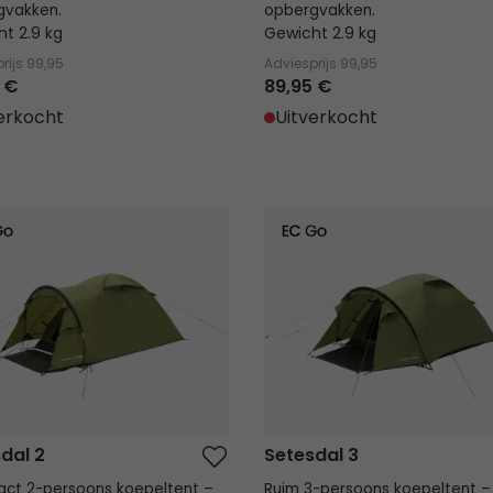
gvakken.
opbergvakken.
t 2.9 kg
Gewicht 2.9 kg
rijs
99,95
Adviesprijs
99,95
 €
89,95 €
erkocht
Uitverkocht
al 2
Setesdal 3
dal 2
Setesdal 3
ct 2-persoons koepeltent –
Ruim 3-persoons koepeltent –