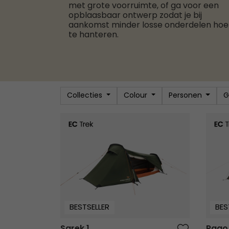
met grote voorruimte, of ga voor een
opblaasbaar ontwerp zodat je bij
aankomst minder losse onderdelen hoe
te hanteren.
Collecties
Colour
Personen
G
Sarek 1
Rago 
BESTSELLER
BES
Sarek 1
Rago