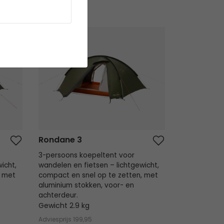
Rondane 3
Rondane 3
3-persoons koepeltent voor
icht,
wandelen en fietsen – lichtgewicht,
, met
compact en snel op te zetten, met
aluminium stokken, voor- en
achterdeur.
Gewicht 2.9 kg
Adviesprijs
199,95