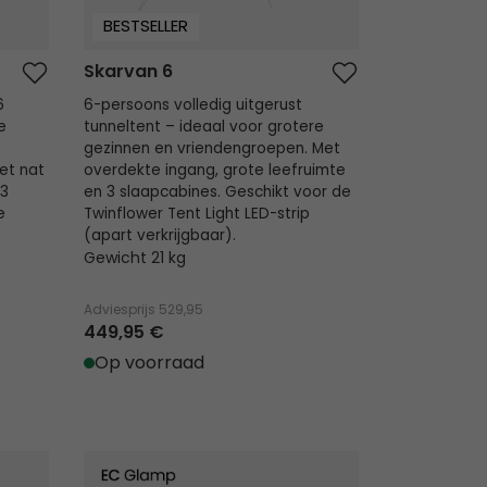
BESTSELLER
Skarvan 6
6
6-persoons volledig uitgerust
e
tunneltent – ideaal voor grotere
gezinnen en vriendengroepen. Met
et nat
overdekte ingang, grote leefruimte
 3
en 3 slaapcabines. Geschikt voor de
e
Twinflower Tent Light LED-strip
(apart verkrijgbaar).
Gewicht 21 kg
Adviesprijs
529,95
449,95 €
Op voorraad
Totak Tarp 4 x 4 m