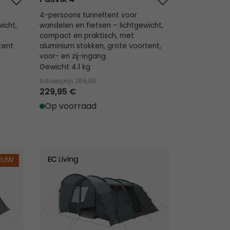
4-persoons tunneltent voor
icht,
wandelen en fietsen – lichtgewicht,
compact en praktisch, met
tent
aluminium stokken, grote voortent,
voor- en zij-ingang.
Gewicht 4.1 kg
Adviesprijs
269,95
229,95 €
Op voorraad
Skarvan 6
IEUW