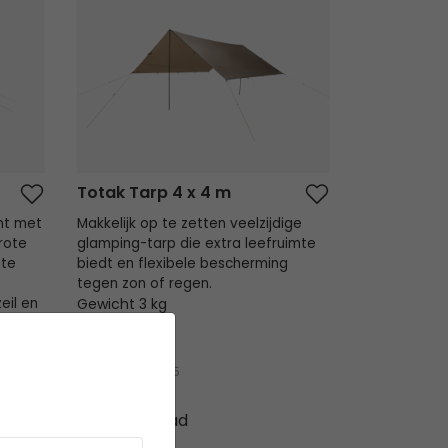
Totak Tarp 4 x 4 m
nt met
Makkelijk op te zetten veelzijdige
rote
glamping-tarp die extra leefruimte
hte
biedt en flexibele bescherming
tegen zon of regen.
eil en
Gewicht 3 kg
ur.
Adviesprijs
119,95
99,95 €
Op voorraad