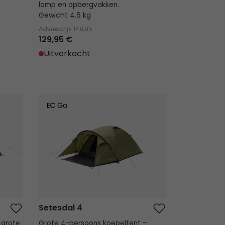
lamp en opbergvakken.
Gewicht 4.6 kg
Adviesprijs
149,95
129,95 €
Uitverkocht
Setesdal 4
Setesdal 4
 grote
Grote 4-persoons koepeltent –